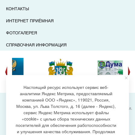
КОНТАКТЫ
ИНТЕРНЕТ ПРИЁМНАЯ
ФОТОГАЛЕРЕЯ
СПРАВОЧНАЯ ИНФОРМАЦИЯ
Настоящий ресурс использует сервис веб-
аналитики Яндекс Метрика, предоставляемый
компанией ООО «Яндекс», 119021, Россия,
Москва, ул. Льва Толстого, д. 16 (далее - Яндекс),
Администрация городского поселения Излучинск, ул.
сервис Яндекс Метрика использует файлы
Энергетиков, 6, пгт. Излучинск, Нижневартовский
создание сайта
«cookie» с целью сбора технических данных
район,
Ханты-Мансийский автономный округ-Югра
посетителей для обеспечения работоспособности
(Тюменская область), 628634
и улучшения качества обслуживания. Продолжая
Сетевое издание
https://www.gp-izluchinsk.ru