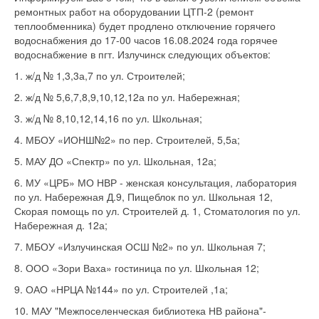
ремонтных работ на оборудовании ЦТП-2 (ремонт
теплообменника) будет продлено отключение горячего
водоснабжения до 17-00 часов 16.08.2024 года горячее
водоснабжение в пгт. Излучинск следующих объектов:
1. ж/д № 1,3,3а,7 по ул. Строителей;
2. ж/д № 5,6,7,8,9,10,12,12а по ул. Набережная;
3. ж/д № 8,10,12,14,16 по ул. Школьная;
4. МБОУ «ИОНШ№2» по пер. Строителей, 5,5а;
5. МАУ ДО «Спектр» по ул. Школьная, 12а;
6. МУ «ЦРБ» МО НВР - женская консультация, лаборатория
по ул. Набережная Д.9, Пищеблок по ул. Школьная 12,
Скорая помощь по ул. Строителей д. 1, Стоматология по ул.
Набережная д. 12а;
7. МБОУ «Излучинская ОСШ №2» по ул. Школьная 7;
8. ООО «Зори Ваха» гостиница по ул. Школьная 12;
9. ОАО «НРЦА №144» по ул. Строителей ,1а;
10. МАУ "Межпоселенческая библиотека НВ района"-