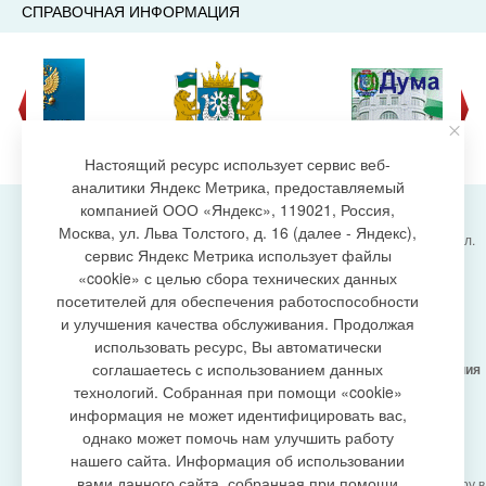
СПРАВОЧНАЯ ИНФОРМАЦИЯ
Настоящий ресурс использует сервис веб-
аналитики Яндекс Метрика, предоставляемый
компанией ООО «Яндекс», 119021, Россия,
Москва, ул. Льва Толстого, д. 16 (далее - Яндекс),
Администрация городского поселения Излучинск, ул.
сервис Яндекс Метрика использует файлы
Энергетиков, 6, пгт. Излучинск, Нижневартовский
создание сайта
«cookie» с целью сбора технических данных
район,
Ханты-Мансийский автономный округ-Югра
посетителей для обеспечения работоспособности
(Тюменская область), 628634
и улучшения качества обслуживания. Продолжая
Сетевое издание
https://www.gp-izluchinsk.ru
использовать ресурс, Вы автоматически
16+
соглашаетесь с использованием данных
Учредитель -
Администрация городского поселения
Излучинск
технологий. Собранная при помощи «cookie»
Главный редактор -
Бурич Денис Ярославович
информация не может идентифицировать вас,
Телефон/факс:
(3466) 28-13-77
, e-mail:
однако может помочь нам улучшить работу
admizl@rambler.ru
нашего сайта. Информация об использовании
Сетевое издание
https://www.gp-izluchinsk.ru
вами данного сайта, собранная при помощи
зарегистрировано Федеральной службой по надзору в