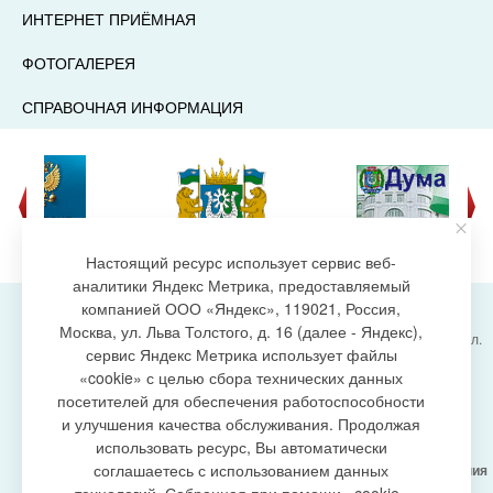
ИНТЕРНЕТ ПРИЁМНАЯ
ФОТОГАЛЕРЕЯ
СПРАВОЧНАЯ ИНФОРМАЦИЯ
Настоящий ресурс использует сервис веб-
аналитики Яндекс Метрика, предоставляемый
компанией ООО «Яндекс», 119021, Россия,
Москва, ул. Льва Толстого, д. 16 (далее - Яндекс),
Администрация городского поселения Излучинск, ул.
сервис Яндекс Метрика использует файлы
Энергетиков, 6, пгт. Излучинск, Нижневартовский
создание сайта
«cookie» с целью сбора технических данных
район,
Ханты-Мансийский автономный округ-Югра
посетителей для обеспечения работоспособности
(Тюменская область), 628634
и улучшения качества обслуживания. Продолжая
Сетевое издание
https://www.gp-izluchinsk.ru
использовать ресурс, Вы автоматически
16+
соглашаетесь с использованием данных
Учредитель -
Администрация городского поселения
Излучинск