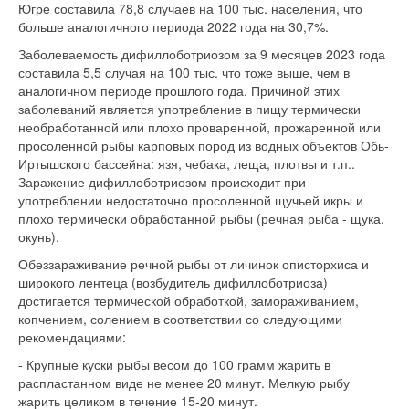
Югре составила 78,8 случаев на 100 тыс. населения, что
больше аналогичного периода 2022 года на 30,7%.
Заболеваемость дифиллоботриозом за 9 месяцев 2023 года
составила 5,5 случая на 100 тыс. что тоже выше, чем в
аналогичном периоде прошлого года. Причиной этих
заболеваний является употребление в пищу термически
необработанной или плохо проваренной, прожаренной или
просоленной рыбы карповых пород из водных объектов Обь-
Иртышского бассейна: язя, чебака, леща, плотвы и т.п..
Заражение дифиллоботриозом происходит при
употреблении недостаточно просоленной щучьей икры и
плохо термически обработанной рыбы (речная рыба - щука,
окунь).
Обеззараживание речной рыбы от личинок описторхиса и
широкого лентеца (возбудитель дифиллоботриоза)
достигается термической обработкой, замораживанием,
копчением, солением в соответствии со следующими
рекомендациями:
- Крупные куски рыбы весом до 100 грамм жарить в
распластанном виде не менее 20 минут. Мелкую рыбу
жарить целиком в течение 15-20 минут.