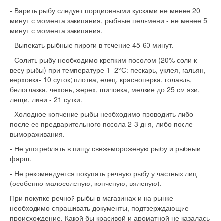
- Варить рыбу следует порционными кусками не менее 20
минут с момента закипания, рыбные пельмени - не менее 5
минут с момента закипания.
- Выпекать рыбные пироги в течение 45-60 минут.
- Солить рыбу необходимо крепким посолом (20% соли к
весу рыбы) при температуре 1- 2°С: пескарь, уклея, гальян,
верховка- 10 суток; плотва, елец, красноперка, голавль,
белоглазка, чехонь, жерех, шиловка, мелкие до 25 см язи,
лещи, лини - 21 сутки.
- Холодное копчение рыбы необходимо проводить либо
после ее предварительного посола 2-3 дня, либо после
вымораживания.
- Не употреблять в пищу свежемороженую рыбу и рыбный
фарш.
- Не рекомендуется покупать речную рыбу у частных лиц
(особенно малосоленую, копченую, вяленую).
При покупке речной рыбы в магазинах и на рынке
необходимо спрашивать документы, подтверждающие
происхождение. Какой бы красивой и ароматной не казалась