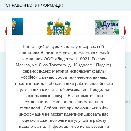
СПРАВОЧНАЯ ИНФОРМАЦИЯ
Настоящий ресурс использует сервис веб-
аналитики Яндекс Метрика, предоставляемый
компанией ООО «Яндекс», 119021, Россия,
Москва, ул. Льва Толстого, д. 16 (далее - Яндекс),
Администрация городского поселения Излучинск, ул.
сервис Яндекс Метрика использует файлы
Энергетиков, 6, пгт. Излучинск, Нижневартовский
создание сайта
«cookie» с целью сбора технических данных
район,
Ханты-Мансийский автономный округ-Югра
посетителей для обеспечения работоспособности
(Тюменская область), 628634
и улучшения качества обслуживания. Продолжая
Сетевое издание
https://www.gp-izluchinsk.ru
использовать ресурс, Вы автоматически
16+
соглашаетесь с использованием данных
Учредитель -
Администрация городского поселения
Излучинск
технологий. Собранная при помощи «cookie»
Главный редактор -
Бурич Денис Ярославович
информация не может идентифицировать вас,
Телефон/факс:
(3466) 28-13-77
, e-mail:
однако может помочь нам улучшить работу
admizl@rambler.ru
нашего сайта. Информация об использовании
Сетевое издание
https://www.gp-izluchinsk.ru