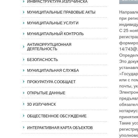
ИНФРАСТРУКТУРА ИЗЛУЧИНСКА
Направле
МУНИЦИПАЛЬНЫЕ ПРАВОВЫЕ АКТЫ
при реги
МУНИЦИПАЛЬНЫЕ УСЛУГИ
индивид
С 25 ноя
МУНИЦИПАЛЬНЫЙ КОНТРОЛЬ
регистра
формиров
АНТИКОРРУПЦИОННАЯ
14/743@
ДЕЯТЕЛЬНОСТЬ
Определе
БЕЗОПАСНОСТЬ
Это доку
устанавл
МУНИЦИПАЛЬНАЯ СЛУЖБА
«Государ
или с по
ПРОКУРАТУРА СООБЩАЕТ
почты, у
Электрон
ОТКРЫТЫЕ ДАННЫЕ
предъявл
обязател
3D ИЗЛУЧИНСК
нотариус
ОБЩЕСТВЕННОЕ ОБСУЖДЕНИЕ
принятия
Такие ус
ИНТЕРАКТИВНАЯ КАРТА ОБЪЕКТОВ
регистри
уполномо