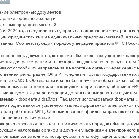
ние электронных документов
страции юридических лиц и
уальных предпринимателей
бря 2020 года вступили в силу правила направления электронных 
ции юридических лиц и индивидуальных предпринимателей, а также
анию. Соответствующий порядок утвержден приказом ФНС России 
.
н перечень документов, которыми обмениваются участники электр
менты для регистрации и те, которые выдаются по ее результатам.
ивают способы их направления в налоговые органы: через сервис 
ственная регистрация ЮЛ и ИП», единый портал государственных 
мощью СМЭВ. Обозначены и способы получения обратной связи: п
казанному заявителем или нотариусом, а при взаимодействии с МФ
ные документы для регистрации должны формироваться с учетом 
яемых к форматам файлов. Так, могут использоваться форматы tif
ьно подписываются усиленной квалифицированной электронной по
а или работника МФЦ. Сформированные файлы направляются в на
 решения о регистрации.
овершенствования позволят оптимизировать порядок обмена доку
рующим налоговым органом и другими участниками электронного 
ченными заявителями, нотариусами и многофункциональный цент