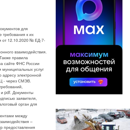
документов для
 требования к их
от 12.10.2020 № ЕД-7-
онного взаимодействия.
 Также правила
на сайте ФНС России
и муниципальных услуг
о адресу электронной
Ц - через СМЭВ.
требований,
 и pdf. Документы
дписью заявителя,
логовый орган для
ментами между
взаимодействия –
р предоставления