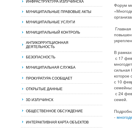
ИНФРАСТРУКТУРА ИЗЛУЧИНСКА
Форум мн
«Многоде
МУНИЦИПАЛЬНЫЕ ПРАВОВЫЕ АКТЫ
организа
МУНИЦИПАЛЬНЫЕ УСЛУГИ
Главная 
МУНИЦИПАЛЬНЫЙ КОНТРОЛЬ
повышен
укреплен
АНТИКОРРУПЦИОННАЯ
ДЕЯТЕЛЬНОСТЬ
В рамках
БЕЗОПАСНОСТЬ
с 17 фев
многоде
МУНИЦИПАЛЬНАЯ СЛУЖБА
сильная 
которое 
ПРОКУРАТУРА СООБЩАЕТ
с 10 фев
семейны
ОТКРЫТЫЕ ДАННЫЕ
с 24 фев
семей.
3D ИЗЛУЧИНСК
ОБЩЕСТВЕННОЕ ОБСУЖДЕНИЕ
Подробна
-
многод
ИНТЕРАКТИВНАЯ КАРТА ОБЪЕКТОВ