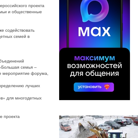
ероссийского проекта
емьи и общественные
же содействовать
етных семей в
объединений
«Большая семья –
ое мероприятие форума,
определению лучших
ев» для многодетных
е проекта