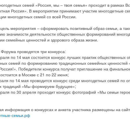
огодетных семей «Россия, мы – твоя семья» проходит в рамках Вс
тная Россия». В мероприятии принимают участие многодетные с
ции многодетных семей со всей России.
цель мероприятия – сформировать позитивный образ семьи, а так
ию значимости деятельности общественных формирований многод
ии семейных ценностей и здорового образа жизни.
 Форума проводятся три конкурса:
раля по 14 мая состоится конкурс лучших практик общественных 
тных семей по формированию традиционных семейных ценностей 
Россия!». Победители конкурса получат приглашение на финальн
состоится в Москве с 21 по 22 июня;
раля по 14 мая проводится конкурс среди многодетных семей по 
х традиций «Мы формируем будущее»;
раля по 30 апреля проходит конкурс фотографий «Мы семьи геро
я информация о конкурсах и анкета участника размещены на сайт
етные-семьи.рф