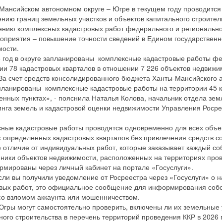
Мансийском автономном округе – Югре в текущем году проводитс
ению границ земельных участков и объектов капитального строител
ению комплексных кадастровых работ федерального и регионально
оприятия – повышение точности сведений в Едином государствен
ости.
 год в округе запланированы комплексные кадастровые работы фе
ии 78 кадастровых кварталов в отношении 7 226 объектов недвижи
 За счет средств консолидированного бюджета Ханты-Мансийского а
ланированы комплексные кадастровые работы на территории 45 к
енных пунктах», - пояснила Наталья Колова, начальник отдела зем
нга земель и кадастровой оценки недвижимости Управления Рос
ные кадастровые работы проводятся одновременно для всех объе
 определенных кадастровых кварталов без привлечения средств со
 отличие от индивидуальных работ, которые заказывает каждый со
ники объектов недвижимости, расположенных на территориях пров
мированы через личный кабинет на портале «Госуслуги».
сли вы получили уведомление от Росреестра через «Госуслуги» о 
вых работ, это официальное сообщение для информирования собс
со взломом аккаунта или мошенничеством.
гры могут самостоятельно проверить, включены ли их земельные 
ного строительства в перечень территорий проведения ККР в 2026 