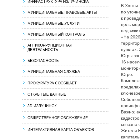
ИНФРАСТРУКТУРА ИЗЛУЧИНСКА
В Ханты-
по уточн
МУНИЦИПАЛЬНЫЕ ПРАВОВЫЕ АКТЫ
к провед
МУНИЦИПАЛЬНЫЕ УСЛУГИ
цель мер
недвижим
МУНИЦИПАЛЬНЫЙ КОНТРОЛЬ
«На 2026
территор
АНТИКОРРУПЦИОННАЯ
пунктах.
ДЕЯТЕЛЬНОСТЬ
Югры зап
БЕЗОПАСНОСТЬ
16 насел
монитори
МУНИЦИПАЛЬНАЯ СЛУЖБА
Югре.
Комплекс
ПРОКУРАТУРА СООБЩАЕТ
пределах
ключевое
ОТКРЫТЫЕ ДАННЫЕ
Собствен
проинфор
3D ИЗЛУЧИНСК
Важно: е
ОБЩЕСТВЕННОЕ ОБСУЖДЕНИЕ
кадастро
связано 
ИНТЕРАКТИВНАЯ КАРТА ОБЪЕКТОВ
Жители Ю
капиталь