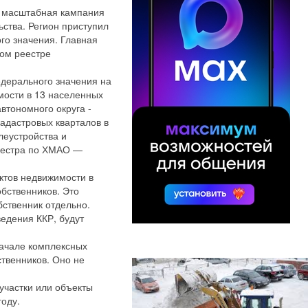
я масштабная кампания
ьства. Регион приступил
го значения. Главная
ном реестре
дерального значения на
мости в 13 населенных
втономного округа -
адастровых кварталов в
леустройства и
реестра по ХМАО —
ктов недвижимости в
бственников. Это
бственник отдельно.
едения ККР, будут
начале комплексных
твенников. Оно не
участки или объекты
году.