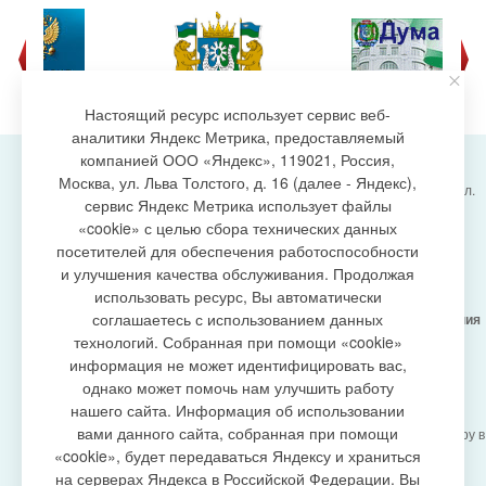
Настоящий ресурс использует сервис веб-
аналитики Яндекс Метрика, предоставляемый
компанией ООО «Яндекс», 119021, Россия,
Москва, ул. Льва Толстого, д. 16 (далее - Яндекс),
Администрация городского поселения Излучинск, ул.
сервис Яндекс Метрика использует файлы
Энергетиков, 6, пгт. Излучинск, Нижневартовский
создание сайта
район,
«cookie» с целью сбора технических данных
Ханты-Мансийский автономный округ-Югра
посетителей для обеспечения работоспособности
(Тюменская область), 628634
и улучшения качества обслуживания. Продолжая
Сетевое издание
https://www.gp-izluchinsk.ru
использовать ресурс, Вы автоматически
16+
соглашаетесь с использованием данных
Учредитель -
Администрация городского поселения
Излучинск
технологий. Собранная при помощи «cookie»
Главный редактор -
Бурич Денис Ярославович
информация не может идентифицировать вас,
Телефон/факс:
(3466) 28-13-77
, e-mail:
однако может помочь нам улучшить работу
admizl@rambler.ru
нашего сайта. Информация об использовании
Сетевое издание
https://www.gp-izluchinsk.ru
вами данного сайта, собранная при помощи
зарегистрировано Федеральной службой по надзору в
сфере связи,
«cookie», будет передаваться Яндексу и храниться
информационных технологий и массовых
на серверах Яндекса в Российской Федерации. Вы