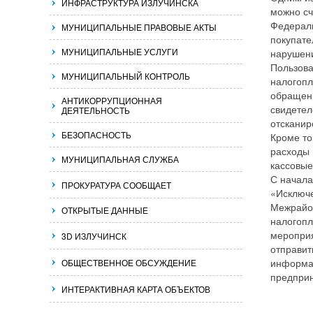
ИНФРАСТРУКТУРА ИЗЛУЧИНСКА
можно сч
Федераль
МУНИЦИПАЛЬНЫЕ ПРАВОВЫЕ АКТЫ
покупате
МУНИЦИПАЛЬНЫЕ УСЛУГИ
нарушени
Пользова
МУНИЦИПАЛЬНЫЙ КОНТРОЛЬ
налогопл
обращени
АНТИКОРРУПЦИОННАЯ
свидетел
ДЕЯТЕЛЬНОСТЬ
отсканир
БЕЗОПАСНОСТЬ
Кроме то
расходы 
МУНИЦИПАЛЬНАЯ СЛУЖБА
кассовые
С начала
ПРОКУРАТУРА СООБЩАЕТ
«Исключе
Межрайон
ОТКРЫТЫЕ ДАННЫЕ
налогопл
мероприя
3D ИЗЛУЧИНСК
отправит
информац
ОБЩЕСТВЕННОЕ ОБСУЖДЕНИЕ
предпри
ИНТЕРАКТИВНАЯ КАРТА ОБЪЕКТОВ