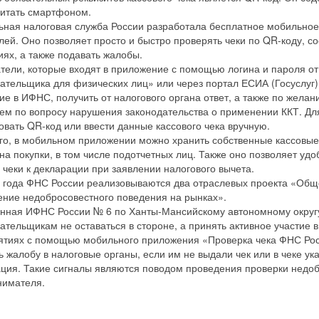
итать смартфоном.
ная налоговая служба России разработала бесплатное мобильно
лей. Оно позволяет просто и быстро проверять чеки по QR-коду, 
ях, а также подавать жалобы.
тели, которые входят в приложение с помощью логина и пароля от
ательщика для физических лиц» или через портал ЕСИА (Госуслуг),
е в ИФНС, получить от налогового органа ответ, а также по желан
ем по вопросу нарушения законодательства о применении ККТ. Дл
овать QR-код или ввести данные кассового чека вручную.
го, в мобильном приложении можно хранить собственные кассовые 
на покупки, в том числе подотчетных лиц. Также оно позволяет уд
 чеки к декларации при заявлении налогового вычета.
 года ФНС России реализовываются два отраслевых проекта «Общ
ние недобросовестного поведения на рынках».
ная ИФНС России № 6 по Ханты-Мансийскому автономному округу
ательщикам не оставаться в стороне, а принять активное участие 
тиях с помощью мобильного приложения «Проверка чека ФНС Росс
ь жалобу в налоговые органы, если им не выдали чек или в чеке ук
ия. Такие сигналы являются поводом проведения проверки недоб
нимателя.