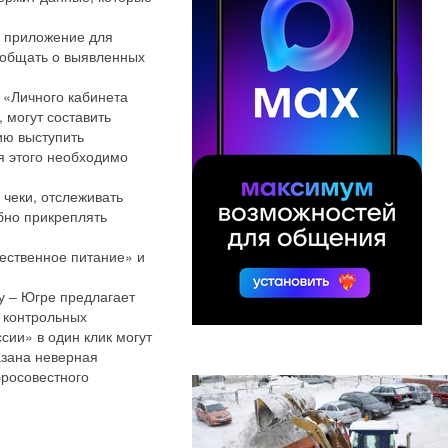
е приложение для
сообщать о выявленных
 «Личного кабинета
 могут составить
ию выступить
я этого необходимо
чеки, отслеживать
обно прикреплять
ественное питание» и
 ‒ Югре предлагает
в контрольных
ии» в один клик могут
азана неверная
росовестного