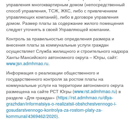
управления многоквартирным домом (непосредственный
способ управления, ТСЖ, ЖКС, либо с привлечением
управляющих компаний), либо в договоре управления
домом. Размер платы за содержание жилого помещения
следует уточнять в своей Управляющей компании.
Контроль за правильностью определения размера и
внесения платы за коммунальные услуги граждан
осуществляет Служба жилищного и строительного надзора
Ханты-Мансийского автономного округа – Югры, сайт:
www.jsn.admhmao.ru
.
Информация о реализации общественного и
государственного контроля за ростом платы на
коммунальные услуги на территории автономного округа
размещена на сайте РСТ Югры (
www.rst.admhmao.ru
) в
разделе «Для граждан» (
https://rst.admhmao.ru/dlya-
grazhdan/informatsiya-o-realizatsii-obshchestvennogo-i-
gosudarstvennogo-kontrolya-za-rostom-platy-za-
kommunal/4369462/2020).