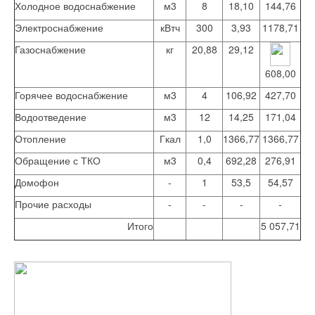
Холодное водоснабжение
м3
8
18,10
144,76
Электроснабжение
кВтч
300
3,93
1178,71
Газоснабжение
кг
20,88
29,12
608,00
Горячее водоснабжение
м3
4
106,92
427,70
Водоотведение
м3
12
14,25
171,04
Отопление
Гкал
1,0
1366,77
1366,77
Обращение с ТКО
м3
0,4
692,28
276,91
Домофон
-
1
53,5
54,57
Прочие расходы
-
-
-
-
Итого
5 057,71