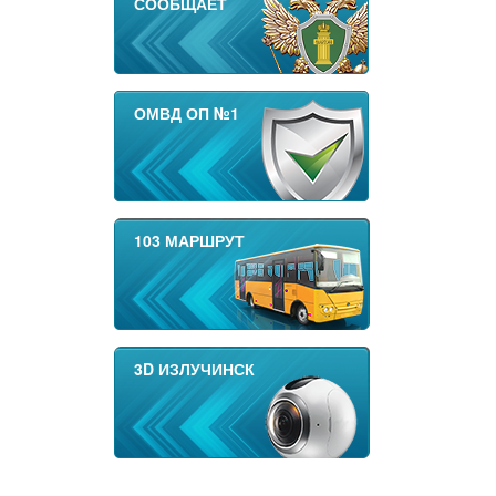
СООБЩАЕТ
ОМВД ОП №1
103 МАРШРУТ
3D ИЗЛУЧИНСК