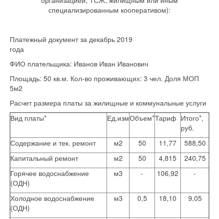
организацией, ТСЖ, жилищным или иным
специализированным кооперативом):
Платежный документ за декабрь 2019
года
ФИО плательщика: Иванов Иван Иванович
Площадь: 50 кв.м. Кол-во проживающих: 3 чел. Доля МОП
5м2
Расчет размера платы за жилищные и коммунальные услуги
Вид платы*
Ед.изм
Объем*
Тариф
Итого*,
руб.
Содержание и тек. ремонт
м2
50
11,77
588,50
Капитальный ремонт
м2
50
4,815
240,75
Горячее водоснабжение
м3
-
106,92
-
(ОДН)
Холодное водоснабжение
м3
0,5
18,10
9,05
(ОДН)