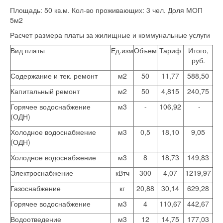
Площадь: 50 кв.м. Кол-во проживающих: 3 чел. Доля МОП
5м2
Расчет размера платы за жилищные и коммунальные услуги
Вид платы
Ед.изм
Объем
Тариф
Итого,
руб.
Содержание и тек. ремонт
м2
50
11,77
588,50
Капитальный ремонт
м2
50
4,815
240,75
Горячее водоснабжение
м3
-
106,92
-
(ОДН)
Холодное водоснабжение
м3
0,5
18,10
9,05
(ОДН)
Холодное водоснабжение
м3
8
18,73
149,83
Электроснабжение
кВтч
300
4,07
1219,97
Газоснабжение
кг
20,88
30,14
629,28
Горячее водоснабжение
м3
4
110,67
442,67
Водоотведение
м3
12
14,75
177,03