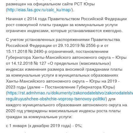
размещен на официальном сайте РСТ Югры
(
http://eias.fas.gov.ru/calc_ku/map/
).
Начиная с 2014 года Правительством Российской Федерации
рост совокупной платы граждан за коммунальные услуги
ограничен индексами, которые устанавливаются ежегодно.
С учетом установленных распоряжениями Правительства
Российской Федерации от 29.10.2019 № 2556-р и от
15.11.2018 № 2490-р ограничений, постановлением
Губернатора Ханты-Мансийского автономного округа – Югры
от 14.12.2018 № 127 «О предельных (максимальных)
индексах изменения размера вносимой гражданами платы
за коммунальные услуги в муниципальных образованиях
Ханты-Мансийского автономного округа – Югры на 2019 -
2023 годы (далее – Постановление Губернатора Югры)
(
https://rst.admhmao.ru/dokumenty/zakonodatelstvo/zakonodatelst
reguliruyushchee-obshchie-voprosy-tsenovoy-politiki/
) для
каждого муниципального образования автономного округа на
2020 год утверждены максимальные индексы роста платы
граждан за коммунальные услуги:
с 1 января (к декабрю 2019 года) - 0%;