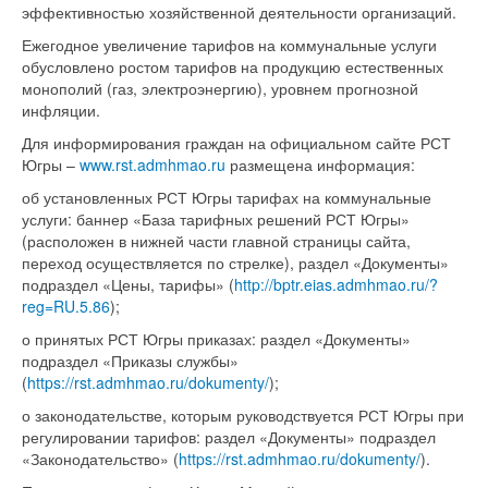
эффективностью хозяйственной деятельности организаций.
Ежегодное увеличение тарифов на коммунальные услуги
обусловлено ростом тарифов на продукцию естественных
монополий (газ, электроэнергию), уровнем прогнозной
инфляции.
Для информирования граждан на официальном сайте РСТ
Югры –
www.rst.admhmao.ru
размещена информация:
об установленных РСТ Югры тарифах на коммунальные
услуги: баннер «База тарифных решений РСТ Югры»
(расположен в нижней части главной страницы сайта,
переход осуществляется по стрелке), раздел «Документы»
подраздел «Цены, тарифы» (
http://bptr.eias.admhmao.ru/?
reg=RU.5.86
);
о принятых РСТ Югры приказах: раздел «Документы»
подраздел «Приказы службы»
(
https://rst.admhmao.ru/dokumenty/
);
о законодательстве, которым руководствуется РСТ Югры при
регулировании тарифов: раздел «Документы» подраздел
«Законодательство» (
https://rst.admhmao.ru/dokumenty/
).