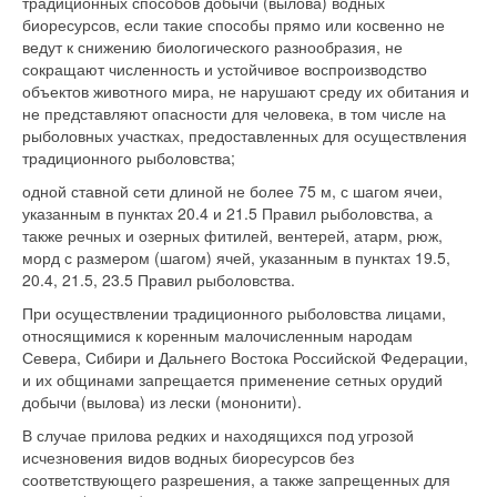
традиционных способов добычи (вылова) водных
биоресурсов, если такие способы прямо или косвенно не
ведут к снижению биологического разнообразия, не
сокращают численность и устойчивое воспроизводство
объектов животного мира, не нарушают среду их обитания и
не представляют опасности для человека, в том числе на
рыболовных участках, предоставленных для осуществления
традиционного рыболовства;
одной ставной сети длиной не более 75 м, с шагом ячеи,
указанным в пунктах 20.4 и 21.5 Правил рыболовства, а
также речных и озерных фитилей, вентерей, атарм, рюж,
морд с размером (шагом) ячей, указанным в пунктах 19.5,
20.4, 21.5, 23.5 Правил рыболовства.
При осуществлении традиционного рыболовства лицами,
относящимися к коренным малочисленным народам
Севера, Сибири и Дальнего Востока Российской Федерации,
и их общинами запрещается применение сетных орудий
добычи (вылова) из лески (мононити).
В случае прилова редких и находящихся под угрозой
исчезновения видов водных биоресурсов без
соответствующего разрешения, а также запрещенных для