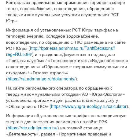
Контроль за правильностью применения тарифов в сфере
тепло, водоснабжения, водоотведения, обращения с
твердыми коммунальными услугами осуществляет РСТ
Югры.
Информация об установленных РСТ Югры тарифах на
тепловую энергию, холодное водоснабжение,
водоотведение, по обращению с ТКО размещена на сайте
РСТ Югры (
http://bptr.eias.admhmao.ru/TariffDecisions?
reg=RU.5.86/
) и в разделе «Документы» в подразделе
«Приказы службы» / «Теплоэнергетика» /«Водоснабжение и
водоотведение»/ «Обращение с твердыми коммунальными
отходами»/ «Газовая отрасль»
(
https://rst.admhmao.ru/dokumenty/
).
На сайте регионального оператора по обращению с
твердыми коммунальными отходами АО «Югра-Экология»
установлена программа для расчета платежа за услугу
«Обращение с ТКО» (
https://www.yugra-ecology.ru/calculator
).
Информация об установленных тарифах на электрическую
энергию для населения размещена на сайте РЭК
(
https://rec.admtyumen.ru/
) на главной странице
«Деятельность», раздел «Нормативные правовые и