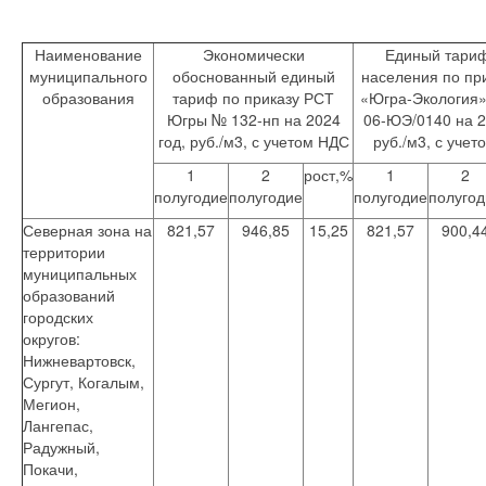
Наименование
Экономически
Единый тари
муниципального
обоснованный единый
населения по пр
образования
тариф по приказу РСТ
«Югра-Экология
Югры № 132-нп на 2024
06-ЮЭ/0140 на 2
год, руб./м3, с учетом НДС
руб./м3, с уче
1
2
рост,%
1
2
полугодие
полугодие
полугодие
полугод
Северная зона на
821,57
946,85
15,25
821,57
900,4
территории
муниципальных
образований
городских
округов:
Нижневартовск,
Сургут, Когалым,
Мегион,
Лангепас,
Радужный,
Покачи,