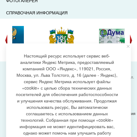
ФОТОГАЛЕРЕЯ
СПРАВОЧНАЯ ИНФОРМАЦИЯ
Настоящий ресурс использует сервис веб-
аналитики Яндекс Метрика, предоставляемый
компанией ООО «Яндекс», 119021, Россия,
Москва, ул. Льва Толстого, д. 16 (далее - Яндекс),
Администрация городского поселения Излучинск, ул.
сервис Яндекс Метрика использует файлы
Энергетиков, 6, пгт. Излучинск, Нижневартовский
создание сайта
«cookie» с целью сбора технических данных
район,
Ханты-Мансийский автономный округ-Югра
посетителей для обеспечения работоспособности
(Тюменская область), 628634
и улучшения качества обслуживания. Продолжая
Сетевое издание
https://www.gp-izluchinsk.ru
использовать ресурс, Вы автоматически
16+
соглашаетесь с использованием данных
Учредитель -
Администрация городского поселения
Излучинск
технологий. Собранная при помощи «cookie»
Главный редактор -
Бурич Денис Ярославович
информация не может идентифицировать вас,
Телефон/факс:
(3466) 28-13-77
, e-mail:
однако может помочь нам улучшить работу
admizl@rambler.ru