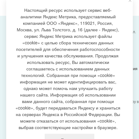
Настоящий ресурс использует сервис веб-
аналитики Яндекс Метрика, предоставляемый
компанией ООО «Яндекс», 119021, Россия,
Москва, ул. Льва Толстого, д. 16 (далее - Яндекс),
Администрация городского поселения Излучинск, ул.
сервис Яндекс Метрика использует файлы
Энергетиков, 6, пгт. Излучинск, Нижневартовский
создание сайта
«cookie» с целью сбора технических данных
район,
Ханты-Мансийский автономный округ-Югра
посетителей для обеспечения работоспособности
(Тюменская область), 628634
и улучшения качества обслуживания. Продолжая
Сетевое издание
https://www.gp-izluchinsk.ru
использовать ресурс, Вы автоматически
16+
соглашаетесь с использованием данных
Учредитель -
Администрация городского поселения
Излучинск
технологий. Собранная при помощи «cookie»
Главный редактор -
Бурич Денис Ярославович
информация не может идентифицировать вас,
Телефон/факс:
(3466) 28-13-77
, e-mail:
однако может помочь нам улучшить работу
admizl@rambler.ru
нашего сайта. Информация об использовании
Сетевое издание
https://www.gp-izluchinsk.ru
вами данного сайта, собранная при помощи
зарегистрировано Федеральной службой по надзору в
сфере связи,
«cookie», будет передаваться Яндексу и храниться
информационных технологий и массовых
на серверах Яндекса в Российской Федерации. Вы
коммуникаций (Роскомнадзор), регистрационный
можете отказаться от использования «cookie»,
номер СМИ
выбрав соответствующие настройки в браузере.
ЭЛ № ФС77-87353 от 27.04.2024
Политика оператора в отношении обработки