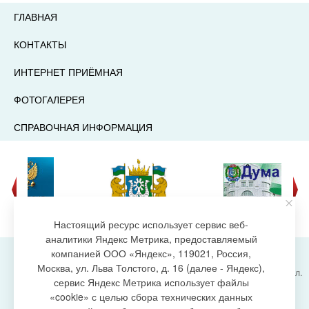
ГЛАВНАЯ
КОНТАКТЫ
ИНТЕРНЕТ ПРИЁМНАЯ
ФОТОГАЛЕРЕЯ
СПРАВОЧНАЯ ИНФОРМАЦИЯ
Настоящий ресурс использует сервис веб-
аналитики Яндекс Метрика, предоставляемый
компанией ООО «Яндекс», 119021, Россия,
Москва, ул. Льва Толстого, д. 16 (далее - Яндекс),
Администрация городского поселения Излучинск, ул.
сервис Яндекс Метрика использует файлы
Энергетиков, 6, пгт. Излучинск, Нижневартовский
создание сайта
«cookie» с целью сбора технических данных
район,
Ханты-Мансийский автономный округ-Югра