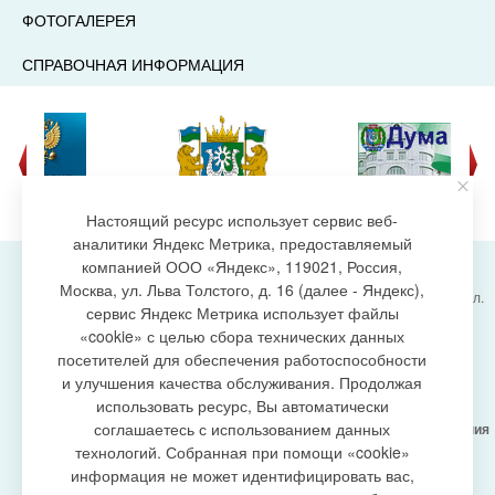
ФОТОГАЛЕРЕЯ
СПРАВОЧНАЯ ИНФОРМАЦИЯ
Настоящий ресурс использует сервис веб-
аналитики Яндекс Метрика, предоставляемый
компанией ООО «Яндекс», 119021, Россия,
Москва, ул. Льва Толстого, д. 16 (далее - Яндекс),
Администрация городского поселения Излучинск, ул.
сервис Яндекс Метрика использует файлы
Энергетиков, 6, пгт. Излучинск, Нижневартовский
создание сайта
«cookie» с целью сбора технических данных
район,
Ханты-Мансийский автономный округ-Югра
посетителей для обеспечения работоспособности
(Тюменская область), 628634
и улучшения качества обслуживания. Продолжая
Сетевое издание
https://www.gp-izluchinsk.ru
использовать ресурс, Вы автоматически
16+
соглашаетесь с использованием данных
Учредитель -
Администрация городского поселения
Излучинск
технологий. Собранная при помощи «cookie»
Главный редактор -
Бурич Денис Ярославович
информация не может идентифицировать вас,
Телефон/факс:
(3466) 28-13-77
, e-mail: