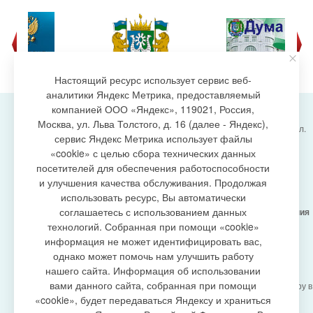
Настоящий ресурс использует сервис веб-
аналитики Яндекс Метрика, предоставляемый
компанией ООО «Яндекс», 119021, Россия,
Москва, ул. Льва Толстого, д. 16 (далее - Яндекс),
Администрация городского поселения Излучинск, ул.
сервис Яндекс Метрика использует файлы
Энергетиков, 6, пгт. Излучинск, Нижневартовский
создание сайта
«cookie» с целью сбора технических данных
район,
Ханты-Мансийский автономный округ-Югра
посетителей для обеспечения работоспособности
(Тюменская область), 628634
и улучшения качества обслуживания. Продолжая
Сетевое издание
https://www.gp-izluchinsk.ru
использовать ресурс, Вы автоматически
16+
соглашаетесь с использованием данных
Учредитель -
Администрация городского поселения
Излучинск
технологий. Собранная при помощи «cookie»
Главный редактор -
Бурич Денис Ярославович
информация не может идентифицировать вас,
Телефон/факс:
(3466) 28-13-77
, e-mail:
однако может помочь нам улучшить работу
admizl@rambler.ru
нашего сайта. Информация об использовании
Сетевое издание
https://www.gp-izluchinsk.ru
вами данного сайта, собранная при помощи
зарегистрировано Федеральной службой по надзору в
сфере связи,
«cookie», будет передаваться Яндексу и храниться
информационных технологий и массовых