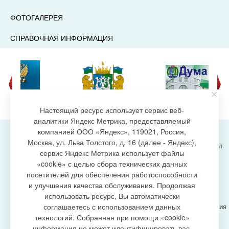
ФОТОГАЛЕРЕЯ
СПРАВОЧНАЯ ИНФОРМАЦИЯ
Настоящий ресурс использует сервис веб-
аналитики Яндекс Метрика, предоставляемый
компанией ООО «Яндекс», 119021, Россия,
Москва, ул. Льва Толстого, д. 16 (далее - Яндекс),
Администрация городского поселения Излучинск, ул.
сервис Яндекс Метрика использует файлы
Энергетиков, 6, пгт. Излучинск, Нижневартовский
создание сайта
«cookie» с целью сбора технических данных
район,
Ханты-Мансийский автономный округ-Югра
посетителей для обеспечения работоспособности
(Тюменская область), 628634
и улучшения качества обслуживания. Продолжая
Сетевое издание
https://www.gp-izluchinsk.ru
использовать ресурс, Вы автоматически
16+
соглашаетесь с использованием данных
Учредитель -
Администрация городского поселения
Излучинск
технологий. Собранная при помощи «cookie»
Главный редактор -
Бурич Денис Ярославович
информация не может идентифицировать вас,