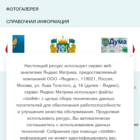
ФОТОГАЛЕРЕЯ
СПРАВОЧНАЯ ИНФОРМАЦИЯ
Настоящий ресурс использует сервис веб-
аналитики Яндекс Метрика, предоставляемый
компанией ООО «Яндекс», 119021, Россия,
Москва, ул. Льва Толстого, д. 16 (далее - Яндекс),
Администрация городского поселения Излучинск, ул.
сервис Яндекс Метрика использует файлы
Энергетиков, 6, пгт. Излучинск, Нижневартовский
создание сайта
«cookie» с целью сбора технических данных
район,
Ханты-Мансийский автономный округ-Югра
посетителей для обеспечения работоспособности
(Тюменская область), 628634
и улучшения качества обслуживания. Продолжая
Сетевое издание
https://www.gp-izluchinsk.ru
использовать ресурс, Вы автоматически
16+
соглашаетесь с использованием данных
Учредитель -
Администрация городского поселения
Излучинск
технологий. Собранная при помощи «cookie»
Главный редактор -
Бурич Денис Ярославович
информация не может идентифицировать вас,