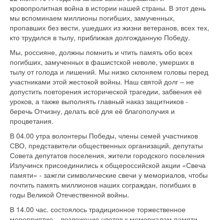
кровопролитная война в истории нашей страны. В этот день
мы вспоминаем миллионы погибших, замученных,
пропавших без вести, ушедших из жизни ветеранов, всех тех,
кто трудился в тылу, приближая долгожданную Победу.
Мы, россияне, должны помнить и чтить память обо всех
погибших, замученных в фашистской неволе, умерших в
тылу от голода и лишений. Мы низко склоняем головы перед
участниками этой жестокой войны. Наш святой долг – не
допустить повторения исторической трагедии, забвения её
уроков, а также выполнять главный наказ защитников -
беречь Отчизну, делать всё для её благополучия и
процветания.
В 04.00 утра волонтеры Победы, члены семей участников
СВО, представители общественных организаций, депутаты
Совета депутатов поселения, жители городского поселения
Излучинск присоединились к общероссийской акции «Свеча
памяти» - зажгли символические свечи у мемориалов, чтобы
почтить память миллионов наших сограждан, погибших в
годы Великой Отечественной войны.
В 14.00 час. состоялось традиционное торжественное
мероприятие – возложение цветов к мемориалам памяти.