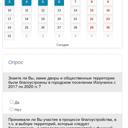
3
4
5
6
7
8
9
10
11
12
13
14
15
16
17
18
19
20
21
22
23
24
25
26
27
28
29
30
31
1
2
3
4
5
6
Сегодня
Опрос
Знаете ли Вы, какие дворы и общественные территории
были благоустроены в городском поселении Излучинск с
2017 по 2020 гг.?
Да
Нет
Принимали ли Вы участие в процессе благоустройства, в
т.ч. в выборе территорий, которые следует
благоустроить, в определении мероприятий и функций