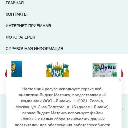
ГЛАВНАЯ
КОНТАКТЫ
ИНТЕРНЕТ ПРИЁМНАЯ
ФОТОГАЛЕРЕЯ
СПРАВОЧНАЯ ИНФОРМАЦИЯ
Настоящий ресурс использует сервис веб-
аналитики Яндекс Метрика, предоставляемый
компанией ООО «Яндекс», 119021, Россия,
Москва, ул. Льва Толстого, д. 16 (далее - Яндекс),
Администрация городского поселения Излучинск, ул.
сервис Яндекс Метрика использует файлы
Энергетиков, 6, пгт. Излучинск, Нижневартовский
создание сайта
«cookie» с целью сбора технических данных
район,
Ханты-Мансийский автономный округ-Югра
посетителей для обеспечения работоспособности
(Тюменская область), 628634