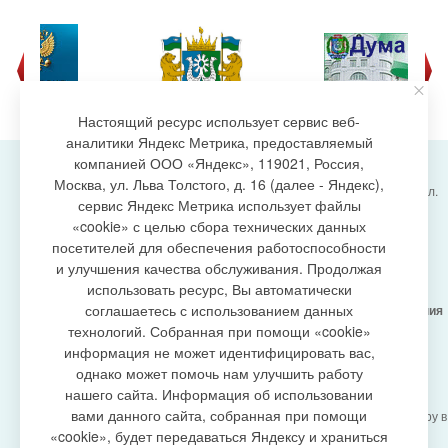
Настоящий ресурс использует сервис веб-
аналитики Яндекс Метрика, предоставляемый
компанией ООО «Яндекс», 119021, Россия,
Москва, ул. Льва Толстого, д. 16 (далее - Яндекс),
Администрация городского поселения Излучинск, ул.
сервис Яндекс Метрика использует файлы
Энергетиков, 6, пгт. Излучинск, Нижневартовский
создание сайта
«cookie» с целью сбора технических данных
район,
Ханты-Мансийский автономный округ-Югра
посетителей для обеспечения работоспособности
(Тюменская область), 628634
и улучшения качества обслуживания. Продолжая
Сетевое издание
https://www.gp-izluchinsk.ru
использовать ресурс, Вы автоматически
16+
соглашаетесь с использованием данных
Учредитель -
Администрация городского поселения
Излучинск
технологий. Собранная при помощи «cookie»
Главный редактор -
Бурич Денис Ярославович
информация не может идентифицировать вас,
Телефон/факс:
(3466) 28-13-77
, e-mail:
однако может помочь нам улучшить работу
admizl@rambler.ru
нашего сайта. Информация об использовании
Сетевое издание
https://www.gp-izluchinsk.ru
вами данного сайта, собранная при помощи
зарегистрировано Федеральной службой по надзору в
сфере связи,
«cookie», будет передаваться Яндексу и храниться