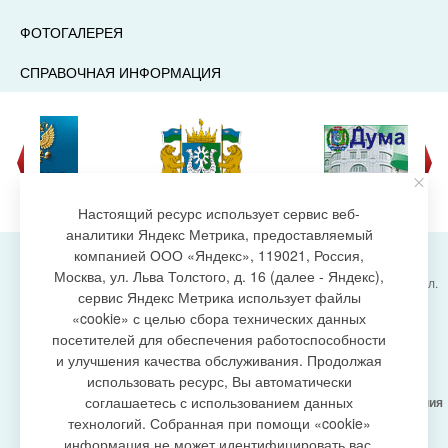
ФОТОГАЛЕРЕЯ
СПРАВОЧНАЯ ИНФОРМАЦИЯ
Настоящий ресурс использует сервис веб-
аналитики Яндекс Метрика, предоставляемый
компанией ООО «Яндекс», 119021, Россия,
Москва, ул. Льва Толстого, д. 16 (далее - Яндекс),
Администрация городского поселения Излучинск, ул.
сервис Яндекс Метрика использует файлы
Энергетиков, 6, пгт. Излучинск, Нижневартовский
создание сайта
«cookie» с целью сбора технических данных
район,
Ханты-Мансийский автономный округ-Югра
посетителей для обеспечения работоспособности
(Тюменская область), 628634
и улучшения качества обслуживания. Продолжая
Сетевое издание
https://www.gp-izluchinsk.ru
использовать ресурс, Вы автоматически
16+
соглашаетесь с использованием данных
Учредитель -
Администрация городского поселения
Излучинск
технологий. Собранная при помощи «cookie»
Главный редактор -
Бурич Денис Ярославович
информация не может идентифицировать вас,