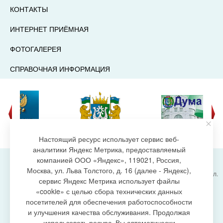
КОНТАКТЫ
ИНТЕРНЕТ ПРИЁМНАЯ
ФОТОГАЛЕРЕЯ
СПРАВОЧНАЯ ИНФОРМАЦИЯ
Настоящий ресурс использует сервис веб-
аналитики Яндекс Метрика, предоставляемый
компанией ООО «Яндекс», 119021, Россия,
Москва, ул. Льва Толстого, д. 16 (далее - Яндекс),
Администрация городского поселения Излучинск, ул.
сервис Яндекс Метрика использует файлы
Энергетиков, 6, пгт. Излучинск, Нижневартовский
создание сайта
«cookie» с целью сбора технических данных
район,
Ханты-Мансийский автономный округ-Югра
посетителей для обеспечения работоспособности
(Тюменская область), 628634
и улучшения качества обслуживания. Продолжая
Сетевое издание
https://www.gp-izluchinsk.ru
использовать ресурс, Вы автоматически