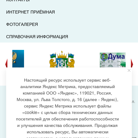
ИНТЕРНЕТ ПРИЁМНАЯ
ФОТОГАЛЕРЕЯ
СПРАВОЧНАЯ ИНФОРМАЦИЯ
Настоящий ресурс использует сервис веб-
аналитики Яндекс Метрика, предоставляемый
компанией ООО «Яндекс», 119021, Россия,
Москва, ул. Льва Толстого, д. 16 (далее - Яндекс),
Администрация городского поселения Излучинск, ул.
сервис Яндекс Метрика использует файлы
Энергетиков, 6, пгт. Излучинск, Нижневартовский
создание сайта
«cookie» с целью сбора технических данных
район,
Ханты-Мансийский автономный округ-Югра
посетителей для обеспечения работоспособности
(Тюменская область), 628634
и улучшения качества обслуживания. Продолжая
Сетевое издание
https://www.gp-izluchinsk.ru
использовать ресурс, Вы автоматически
16+
Учредитель -