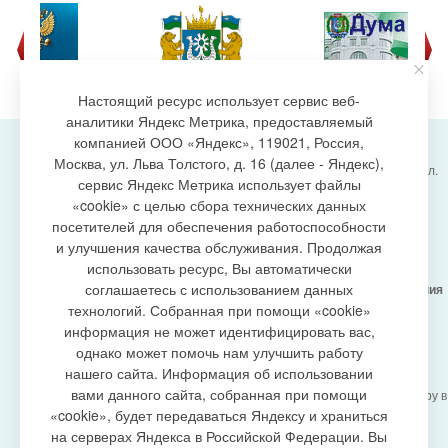
Настоящий ресурс использует сервис веб-
аналитики Яндекс Метрика, предоставляемый
компанией ООО «Яндекс», 119021, Россия,
Москва, ул. Льва Толстого, д. 16 (далее - Яндекс),
Администрация городского поселения Излучинск, ул.
сервис Яндекс Метрика использует файлы
Энергетиков, 6, пгт. Излучинск, Нижневартовский
создание сайта
«cookie» с целью сбора технических данных
район,
Ханты-Мансийский автономный округ-Югра
посетителей для обеспечения работоспособности
(Тюменская область), 628634
и улучшения качества обслуживания. Продолжая
Сетевое издание
https://www.gp-izluchinsk.ru
использовать ресурс, Вы автоматически
16+
соглашаетесь с использованием данных
Учредитель -
Администрация городского поселения
Излучинск
технологий. Собранная при помощи «cookie»
Главный редактор -
Бурич Денис Ярославович
информация не может идентифицировать вас,
Телефон/факс:
(3466) 28-13-77
, e-mail:
однако может помочь нам улучшить работу
admizl@rambler.ru
нашего сайта. Информация об использовании
Сетевое издание
https://www.gp-izluchinsk.ru
вами данного сайта, собранная при помощи
зарегистрировано Федеральной службой по надзору в
сфере связи,
«cookie», будет передаваться Яндексу и храниться
информационных технологий и массовых
на серверах Яндекса в Российской Федерации. Вы
коммуникаций (Роскомнадзор), регистрационный