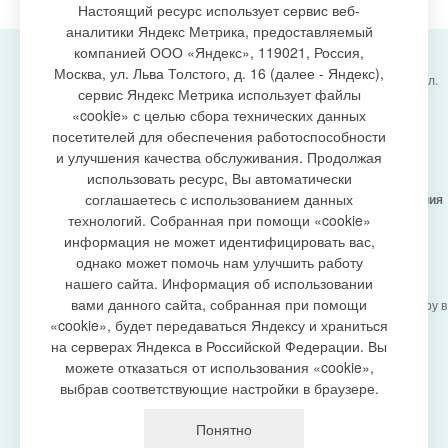
Настоящий ресурс использует сервис веб-
аналитики Яндекс Метрика, предоставляемый
компанией ООО «Яндекс», 119021, Россия,
Москва, ул. Льва Толстого, д. 16 (далее - Яндекс),
Администрация городского поселения Излучинск, ул.
сервис Яндекс Метрика использует файлы
Энергетиков, 6, пгт. Излучинск, Нижневартовский
создание сайта
«cookie» с целью сбора технических данных
район,
Ханты-Мансийский автономный округ-Югра
посетителей для обеспечения работоспособности
(Тюменская область), 628634
и улучшения качества обслуживания. Продолжая
Сетевое издание
https://www.gp-izluchinsk.ru
использовать ресурс, Вы автоматически
16+
соглашаетесь с использованием данных
Учредитель -
Администрация городского поселения
Излучинск
технологий. Собранная при помощи «cookie»
Главный редактор -
Бурич Денис Ярославович
информация не может идентифицировать вас,
Телефон/факс:
(3466) 28-13-77
, e-mail:
однако может помочь нам улучшить работу
admizl@rambler.ru
нашего сайта. Информация об использовании
Сетевое издание
https://www.gp-izluchinsk.ru
вами данного сайта, собранная при помощи
зарегистрировано Федеральной службой по надзору в
сфере связи,
«cookie», будет передаваться Яндексу и храниться
информационных технологий и массовых
на серверах Яндекса в Российской Федерации. Вы
коммуникаций (Роскомнадзор), регистрационный
можете отказаться от использования «cookie»,
номер СМИ
выбрав соответствующие настройки в браузере.
ЭЛ № ФС77-87353 от 27.04.2024
Политика оператора в отношении обработки
Понятно
персональных данных