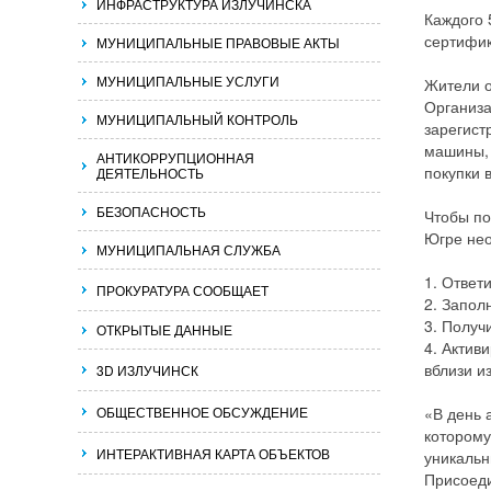
ИНФРАСТРУКТУРА ИЗЛУЧИНСКА
Каждого 
сертифик
МУНИЦИПАЛЬНЫЕ ПРАВОВЫЕ АКТЫ
МУНИЦИПАЛЬНЫЕ УСЛУГИ
Жители о
Организа
МУНИЦИПАЛЬНЫЙ КОНТРОЛЬ
зарегист
машины, 
АНТИКОРРУПЦИОННАЯ
покупки 
ДЕЯТЕЛЬНОСТЬ
БЕЗОПАСНОСТЬ
Чтобы по
Югре не
МУНИЦИПАЛЬНАЯ СЛУЖБА
1. Ответ
ПРОКУРАТУРА СООБЩАЕТ
2. Запол
3. Получ
ОТКРЫТЫЕ ДАННЫЕ
4. Актив
вблизи и
3D ИЗЛУЧИНСК
ОБЩЕСТВЕННОЕ ОБСУЖДЕНИЕ
«В день 
которому
ИНТЕРАКТИВНАЯ КАРТА ОБЪЕКТОВ
уникальн
Присоеди