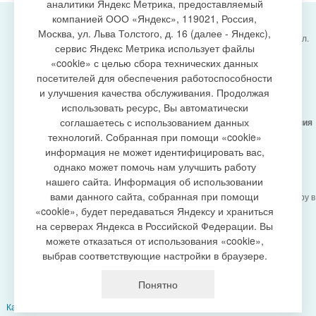
аналитики Яндекс Метрика, предоставляемый
компанией ООО «Яндекс», 119021, Россия,
Москва, ул. Льва Толстого, д. 16 (далее - Яндекс),
Администрация городского поселения Излучинск, ул.
сервис Яндекс Метрика использует файлы
Энергетиков, 6, пгт. Излучинск, Нижневартовский
создание сайта
«cookie» с целью сбора технических данных
район,
Ханты-Мансийский автономный округ-Югра
посетителей для обеспечения работоспособности
(Тюменская область), 628634
и улучшения качества обслуживания. Продолжая
Сетевое издание
https://www.gp-izluchinsk.ru
использовать ресурс, Вы автоматически
16+
соглашаетесь с использованием данных
Учредитель -
Администрация городского поселения
Излучинск
технологий. Собранная при помощи «cookie»
Главный редактор -
Бурич Денис Ярославович
информация не может идентифицировать вас,
Телефон/факс:
(3466) 28-13-77
, e-mail:
однако может помочь нам улучшить работу
admizl@rambler.ru
нашего сайта. Информация об использовании
Сетевое издание
https://www.gp-izluchinsk.ru
вами данного сайта, собранная при помощи
зарегистрировано Федеральной службой по надзору в
сфере связи,
«cookie», будет передаваться Яндексу и храниться
информационных технологий и массовых
на серверах Яндекса в Российской Федерации. Вы
коммуникаций (Роскомнадзор), регистрационный
можете отказаться от использования «cookie»,
номер СМИ
выбрав соответствующие настройки в браузере.
ЭЛ № ФС77-87353 от 27.04.2024
Политика оператора в отношении обработки
Понятно
персональных данных
Карта сайта
|
Добавить сайт в выбранное