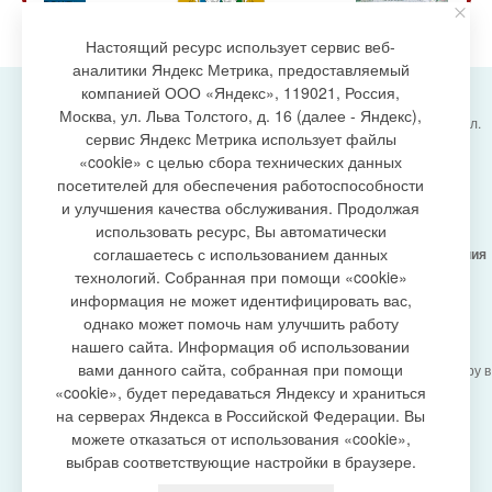
Настоящий ресурс использует сервис веб-
аналитики Яндекс Метрика, предоставляемый
компанией ООО «Яндекс», 119021, Россия,
Москва, ул. Льва Толстого, д. 16 (далее - Яндекс),
Администрация городского поселения Излучинск, ул.
сервис Яндекс Метрика использует файлы
Энергетиков, 6, пгт. Излучинск, Нижневартовский
создание сайта
«cookie» с целью сбора технических данных
район,
Ханты-Мансийский автономный округ-Югра
посетителей для обеспечения работоспособности
(Тюменская область), 628634
и улучшения качества обслуживания. Продолжая
Сетевое издание
https://www.gp-izluchinsk.ru
использовать ресурс, Вы автоматически
16+
соглашаетесь с использованием данных
Учредитель -
Администрация городского поселения
Излучинск
технологий. Собранная при помощи «cookie»
Главный редактор -
Бурич Денис Ярославович
информация не может идентифицировать вас,
Телефон/факс:
(3466) 28-13-77
, e-mail:
однако может помочь нам улучшить работу
admizl@rambler.ru
нашего сайта. Информация об использовании
Сетевое издание
https://www.gp-izluchinsk.ru
вами данного сайта, собранная при помощи
зарегистрировано Федеральной службой по надзору в
сфере связи,
«cookie», будет передаваться Яндексу и храниться
информационных технологий и массовых
на серверах Яндекса в Российской Федерации. Вы
коммуникаций (Роскомнадзор), регистрационный
можете отказаться от использования «cookie»,
номер СМИ
выбрав соответствующие настройки в браузере.
ЭЛ № ФС77-87353 от 27.04.2024