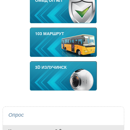
ОМВД ОП №1
103 МАРШРУТ
3D ИЗЛУЧИНСК
Опрос