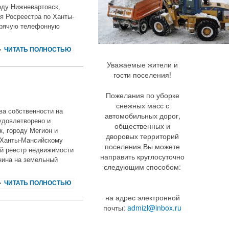
оду Нижневартовск,
я Росреестра по Ханты-
орячую телефонную
ЧИТАТЬ ПОЛНОСТЬЮ
Уважаемые жители и
гости поселения!
Пожелания по уборке
снежных масс с
ва собственности на
автомобильных дорог,
удовлетворено и
общественных и
, городу Мегион и
дворовых территорий
 Ханты-Мансийскому
поселения Вы можете
ый реестр недвижимости
направить круглосуточно
нина на земельный
следующим способом:
ЧИТАТЬ ПОЛНОСТЬЮ
на адрес электронной
почты:
admizl@inbox.ru