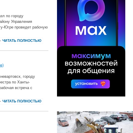
ел по городу
айону Управления
гу-Югре проведет рабочую
ЧИТАТЬ ПОЛНОСТЬЮ
в)
невартовск, городу
естра по Ханты-
рабочая встреча с
ЧИТАТЬ ПОЛНОСТЬЮ