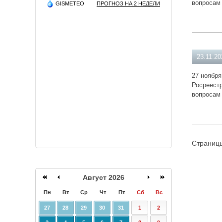
вопросам 
GISMETEO
ПРОГНОЗ НА 2 НЕДЕЛИ
23.11.20
27 ноября
Росреест
вопросам 
Страниц
Август 2026
Пн
Вт
Ср
Чт
Пт
Сб
Вс
27
28
29
30
31
1
2