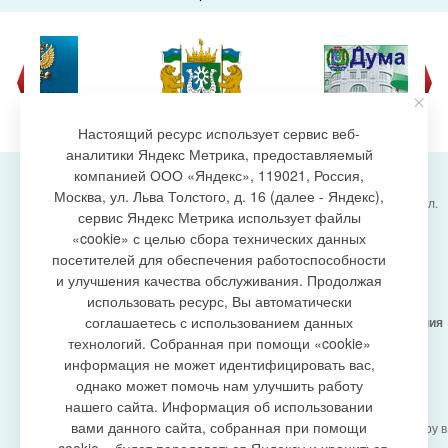
Настоящий ресурс использует сервис веб-
аналитики Яндекс Метрика, предоставляемый
компанией ООО «Яндекс», 119021, Россия,
Москва, ул. Льва Толстого, д. 16 (далее - Яндекс),
Администрация городского поселения Излучинск, ул.
сервис Яндекс Метрика использует файлы
Энергетиков, 6, пгт. Излучинск, Нижневартовский
создание сайта
«cookie» с целью сбора технических данных
район,
Ханты-Мансийский автономный округ-Югра
посетителей для обеспечения работоспособности
(Тюменская область), 628634
и улучшения качества обслуживания. Продолжая
Сетевое издание
https://www.gp-izluchinsk.ru
использовать ресурс, Вы автоматически
16+
соглашаетесь с использованием данных
Учредитель -
Администрация городского поселения
Излучинск
технологий. Собранная при помощи «cookie»
Главный редактор -
Бурич Денис Ярославович
информация не может идентифицировать вас,
Телефон/факс:
(3466) 28-13-77
, e-mail:
однако может помочь нам улучшить работу
admizl@rambler.ru
нашего сайта. Информация об использовании
Сетевое издание
https://www.gp-izluchinsk.ru
вами данного сайта, собранная при помощи
зарегистрировано Федеральной службой по надзору в
сфере связи,