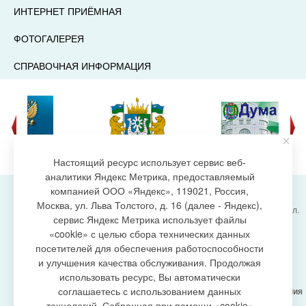
ИНТЕРНЕТ ПРИЁМНАЯ
ФОТОГАЛЕРЕЯ
СПРАВОЧНАЯ ИНФОРМАЦИЯ
Настоящий ресурс использует сервис веб-
аналитики Яндекс Метрика, предоставляемый
компанией ООО «Яндекс», 119021, Россия,
Москва, ул. Льва Толстого, д. 16 (далее - Яндекс),
Администрация городского поселения Излучинск, ул.
сервис Яндекс Метрика использует файлы
Энергетиков, 6, пгт. Излучинск, Нижневартовский
создание сайта
«cookie» с целью сбора технических данных
район,
Ханты-Мансийский автономный округ-Югра
посетителей для обеспечения работоспособности
(Тюменская область), 628634
и улучшения качества обслуживания. Продолжая
Сетевое издание
https://www.gp-izluchinsk.ru
использовать ресурс, Вы автоматически
16+
соглашаетесь с использованием данных
Учредитель -
Администрация городского поселения
Излучинск
технологий. Собранная при помощи «cookie»