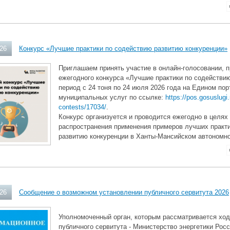
026
Конкурс «Лучшие практики по содействию развитию конкуренции»
Приглашаем принять участие в онлайн-голосовании, 
ежегодного конкурса «Лучшие практики по содействи
период с 24 тоня по 24 июля 2026 года на Едином по
муниципальных услуг по ссылке:
https://pos.gosuslugi.
contests/17034/
.
Конкурс организуется и проводится ежегодно в целях
распространения применения примеров лучших практ
развитию конкуренции в Ханты-Мансийском автономно
026
Сообщение о возможном установлении публичного сервитута 2026
Уполномоченный орган, которым рассматривается ход
публичного сервитута - Министерство энергетики Рос