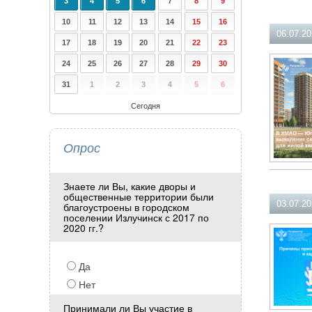
3
4
5
6
7
8
9
10
11
12
13
14
15
16
06.07.2
17
18
19
20
21
22
23
24
25
26
27
28
29
30
31
1
2
3
4
5
6
Сегодня
Опрос
Знаете ли Вы, какие дворы и
общественные территории были
03.07.2
благоустроены в городском
поселении Излучинск с 2017 по
2020 гг.?
Да
Нет
Принимали ли Вы участие в