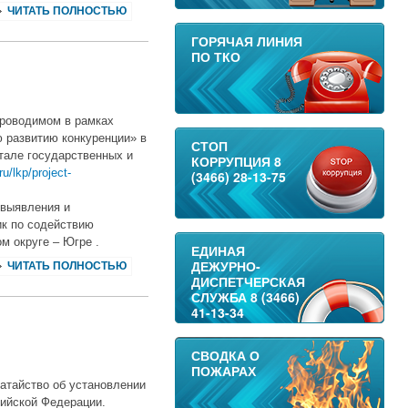
ЧИТАТЬ ПОЛНОСТЬЮ
ГОРЯЧАЯ ЛИНИЯ
ПО ТКО
проводимом в рамках
ю развитию конкуренции» в
СТОП
ртале государственных и
КОРРУПЦИЯ 8
ru/lkp/project-
(3466) 28-13-75
 выявления и
ик по содействию
м округе – Югре .
ЕДИНАЯ
ДЕЖУРНО-
ЧИТАТЬ ПОЛНОСТЬЮ
ДИСПЕТЧЕРСКАЯ
СЛУЖБА 8 (3466)
41-13-34
СВОДКА О
ПОЖАРАХ
атайство об установлении
сийской Федерации.