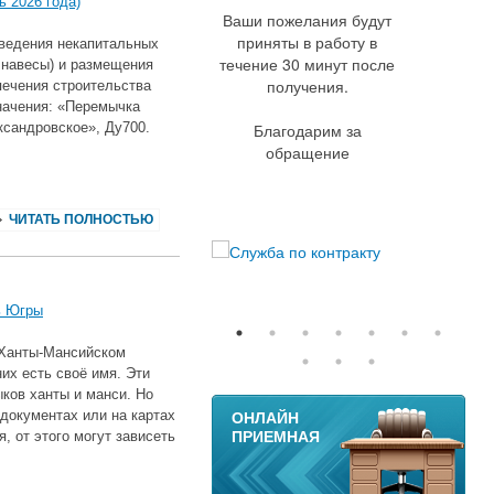
 2026 года)
Ваши пожелания будут
приняты в работу в
зведения некапитальных
течение 30 минут после
 навесы) и размещения
получения.
печения строительства
начения: «Перемычка
сандровское», Ду700.
Благодарим за
обращение
ЧИТАТЬ ПОЛНОСТЬЮ
ь Югры
В Ханты-Мансийском
них есть своё имя. Эти
ков ханты и манси. Но
11
ОНЛАЙН
документах или на картах
ПРИЕМНАЯ
, от этого могут зависеть