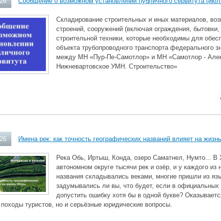
026
Сообщение о возможном установлении публичного сервитута (июль
Складирование строительных и иных материалов, во
строений, сооружений (включая ограждения, бытовки,
строительной техники, которые необходимы для обес
объекта трубопроводного транспорта федерального з
между МН «Пур-Пе-Самотлор» и МН «Самотлор - Алек
Нижневартовское УМН. Строительство»
026
Имена рек: как точность географических названий влияет на жизн
Река Обь, Иртыш, Конда, озеро Саматнел, Нумто... 
автономном округе тысячи рек и озёр, и у каждого из 
названия складывались веками, многие пришли из язы
задумывались ли вы, что будет, если в официальных 
допустить ошибку хотя бы в одной букве? Оказывается
 походы туристов, но и серьёзные юридические вопросы.