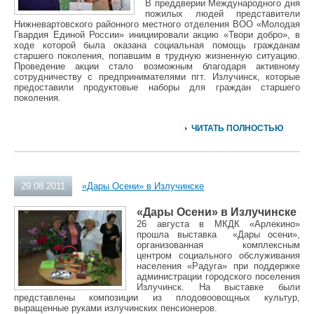
В преддверии Международного дня
пожилых людей представители
Нижневартовского районного местного отделения ВОО «Молодая
Гвардия Единой России» инициировали акцию «Твори добро», в
ходе которой была оказана социальная помощь гражданам
старшего поколения, попавшим в трудную жизненную ситуацию.
Проведение акции стало возможным благодаря активному
сотрудничеству с предпринимателями пгт. Излучинск, которые
предоставили продуктовые наборы для граждан старшего
поколения.
ЧИТАТЬ ПОЛНОСТЬЮ
29.08.2011
«Дары Осени» в Излучинске
«Дары Осени» в Излучинске
26 августа в МКДК «Арлекино»
прошла выставка «Дары осени»,
организованная комплексным
центром социального обслуживания
населения «Радуга» при поддержке
администрации городского поселения
Излучинск. На выставке были
представлены композиции из плодовоовощных культур,
выращенные руками излучинских пенсионеров.