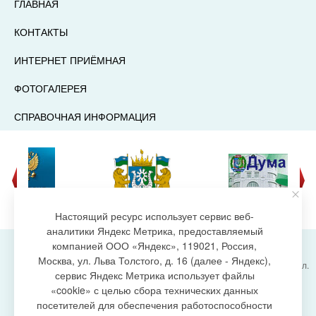
ГЛАВНАЯ
КОНТАКТЫ
ИНТЕРНЕТ ПРИЁМНАЯ
ФОТОГАЛЕРЕЯ
СПРАВОЧНАЯ ИНФОРМАЦИЯ
Настоящий ресурс использует сервис веб-
аналитики Яндекс Метрика, предоставляемый
компанией ООО «Яндекс», 119021, Россия,
Москва, ул. Льва Толстого, д. 16 (далее - Яндекс),
Администрация городского поселения Излучинск, ул.
сервис Яндекс Метрика использует файлы
Энергетиков, 6, пгт. Излучинск, Нижневартовский
создание сайта
«cookie» с целью сбора технических данных
район,
Ханты-Мансийский автономный округ-Югра
посетителей для обеспечения работоспособности
(Тюменская область), 628634