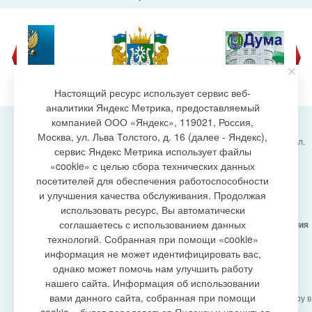
Настоящий ресурс использует сервис веб-
аналитики Яндекс Метрика, предоставляемый
компанией ООО «Яндекс», 119021, Россия,
Москва, ул. Льва Толстого, д. 16 (далее - Яндекс),
Администрация городского поселения Излучинск, ул.
сервис Яндекс Метрика использует файлы
Энергетиков, 6, пгт. Излучинск, Нижневартовский
создание сайта
«cookie» с целью сбора технических данных
район,
Ханты-Мансийский автономный округ-Югра
посетителей для обеспечения работоспособности
(Тюменская область), 628634
и улучшения качества обслуживания. Продолжая
Сетевое издание
https://www.gp-izluchinsk.ru
использовать ресурс, Вы автоматически
16+
соглашаетесь с использованием данных
Учредитель -
Администрация городского поселения
Излучинск
технологий. Собранная при помощи «cookie»
Главный редактор -
Бурич Денис Ярославович
информация не может идентифицировать вас,
Телефон/факс:
(3466) 28-13-77
, e-mail:
однако может помочь нам улучшить работу
admizl@rambler.ru
нашего сайта. Информация об использовании
Сетевое издание
https://www.gp-izluchinsk.ru
вами данного сайта, собранная при помощи
зарегистрировано Федеральной службой по надзору в
сфере связи,