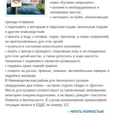
знаки «Купание запрещено»;
• купание в необорудованных и
незнакомых местах;
• заплывать за буйки, обозначающие
границы плавания;
• подплывать к моторным и парусным судам, весельным лодкам
и другим плавсредствам;
• прыгать в воду с катеров, лодок, причалов, а также сооружений,
не приспособленных для этих целей;
• купаться в состоянии алкогольного опьянения;
• играть с мячом и проводить спортивные игры в не отведенных
для этих целей местах, а также допускать в воде шалости,
связанные с нырянием и захватом купающихся;
• подавать крики ложной тревоги;
• плавать на досках, бревнах, лежаках, автомобильных камерах и
надувных матрацах.
В Нижневартовском районе для безопасного купания
оборудованы два пляжа – на базах отдыха «Кедр» и «Долгое».
Места для купания соответствуют установленным требованиям,
акватория очищена водолазами, а на берегу дежурят спасатели.
Помните о безопасности. В случае возникновения чрезвычайной
ситуации звоните в ЕДДС по номеру 112.
ЧИТАТЬ ПОЛНОСТЬЮ