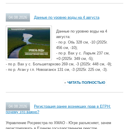
04.08.2026
Данные по уровню воды на 4 августа
Данные по уровню воды на 4
августа:
- по р. Обь 328 см, -10 (2025г.
456 см, -10);
- по р. Вах у с. Ларьяк 237 см,
+0 (2025г. 349 см, -5);
- по р. Вах у с. Большетархово 269 см, -3 (2025г. 448 см, -9);
- по р. Аган у г.п. Новоаганск 131 см, -3 (2025г. 225 см, -3).
ЧИТАТЬ ПОЛНОСТЬЮ
04.08.2026
Регистрация ранее возникших прав в ЕГРН:
почему это важно?
Управление Росреестра по ХМАО - Югре разъясняет, зачем
регистрировать в Едином государственном реестре