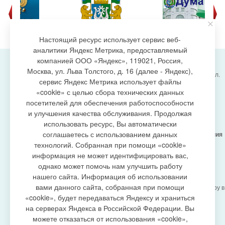
Настоящий ресурс использует сервис веб-
аналитики Яндекс Метрика, предоставляемый
компанией ООО «Яндекс», 119021, Россия,
Москва, ул. Льва Толстого, д. 16 (далее - Яндекс),
Администрация городского поселения Излучинск, ул.
сервис Яндекс Метрика использует файлы
Энергетиков, 6, пгт. Излучинск, Нижневартовский
создание сайта
«cookie» с целью сбора технических данных
район,
Ханты-Мансийский автономный округ-Югра
посетителей для обеспечения работоспособности
(Тюменская область), 628634
и улучшения качества обслуживания. Продолжая
Сетевое издание
https://www.gp-izluchinsk.ru
использовать ресурс, Вы автоматически
16+
соглашаетесь с использованием данных
Учредитель -
Администрация городского поселения
Излучинск
технологий. Собранная при помощи «cookie»
Главный редактор -
Бурич Денис Ярославович
информация не может идентифицировать вас,
Телефон/факс:
(3466) 28-13-77
, e-mail:
однако может помочь нам улучшить работу
admizl@rambler.ru
нашего сайта. Информация об использовании
Сетевое издание
https://www.gp-izluchinsk.ru
вами данного сайта, собранная при помощи
зарегистрировано Федеральной службой по надзору в
сфере связи,
«cookie», будет передаваться Яндексу и храниться
информационных технологий и массовых
на серверах Яндекса в Российской Федерации. Вы
коммуникаций (Роскомнадзор), регистрационный
можете отказаться от использования «cookie»,
номер СМИ