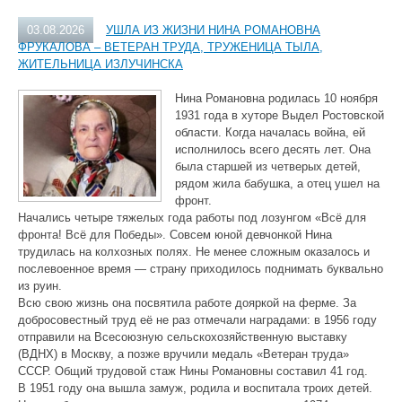
03.08.2026
УШЛА ИЗ ЖИЗНИ НИНА РОМАНОВНА
ФРУКАЛОВА – ВЕТЕРАН ТРУДА, ТРУЖЕНИЦА ТЫЛА,
ЖИТЕЛЬНИЦА ИЗЛУЧИНСКА
Нина Романовна родилась 10 ноября
1931 года в хуторе Выдел Ростовской
области. Когда началась война, ей
исполнилось всего десять лет. Она
была старшей из четверых детей,
рядом жила бабушка, а отец ушел на
фронт.
Начались четыре тяжелых года работы под лозунгом «Всё для
фронта! Всё для Победы». Совсем юной девчонкой Нина
трудилась на колхозных полях. Не менее сложным оказалось и
послевоенное время — страну приходилось поднимать буквально
из руин.
Всю свою жизнь она посвятила работе дояркой на ферме. За
добросовестный труд её не раз отмечали наградами: в 1956 году
отправили на Всесоюзную сельскохозяйственную выставку
(ВДНХ) в Москву, а позже вручили медаль «Ветеран труда»
СССР. Общий трудовой стаж Нины Романовны составил 41 год.
В 1951 году она вышла замуж, родила и воспитала троих детей.