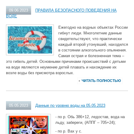
09.06.2023
ПРАВИЛА БЕЗОПАСНОГО ПОВЕДЕНИЯ НА
ВОДЕ
Ежегодно на водных объектах России
гибнут люди. Многолетние данные
свидетельствуют, что практически
каждый второй утонувший, находился
в состоянии алкогольного опьянения.
Самая острая и болезненная тема –
это гибель детей. Основными причинами происшествий с детьми
на воде являются неумение детей плавать и нахождение их
возле воды без присмотра взрослых.
ЧИТАТЬ ПОЛНОСТЬЮ
05.05.2023
Данные по уровню воды на 05.05.2023
- по р. Обь 386+12, ледостав, вода на
льду, забереги, (АППГ – 705+24);
- по р. Вах у с.