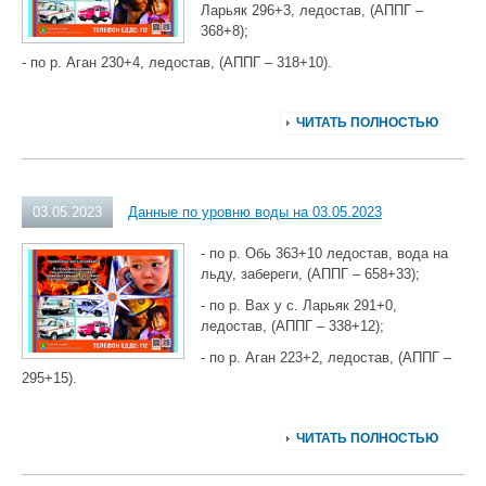
Ларьяк 296+3, ледостав, (АППГ –
368+8);
- по р. Аган 230+4, ледостав, (АППГ – 318+10).
ЧИТАТЬ ПОЛНОСТЬЮ
03.05.2023
Данные по уровню воды на 03.05.2023
- по р. Обь 363+10 ледостав, вода на
льду, забереги, (АППГ – 658+33);
- по р. Вах у с. Ларьяк 291+0,
ледостав, (АППГ – 338+12);
- по р. Аган 223+2, ледостав, (АППГ –
295+15).
ЧИТАТЬ ПОЛНОСТЬЮ