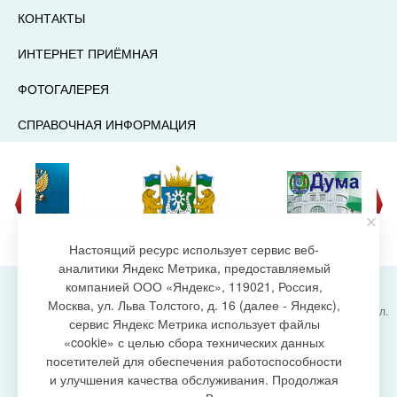
КОНТАКТЫ
ИНТЕРНЕТ ПРИЁМНАЯ
ФОТОГАЛЕРЕЯ
СПРАВОЧНАЯ ИНФОРМАЦИЯ
Настоящий ресурс использует сервис веб-
аналитики Яндекс Метрика, предоставляемый
компанией ООО «Яндекс», 119021, Россия,
Москва, ул. Льва Толстого, д. 16 (далее - Яндекс),
Администрация городского поселения Излучинск, ул.
сервис Яндекс Метрика использует файлы
Энергетиков, 6, пгт. Излучинск, Нижневартовский
создание сайта
«cookie» с целью сбора технических данных
район,
Ханты-Мансийский автономный округ-Югра
посетителей для обеспечения работоспособности
(Тюменская область), 628634
и улучшения качества обслуживания. Продолжая
Сетевое издание
https://www.gp-izluchinsk.ru