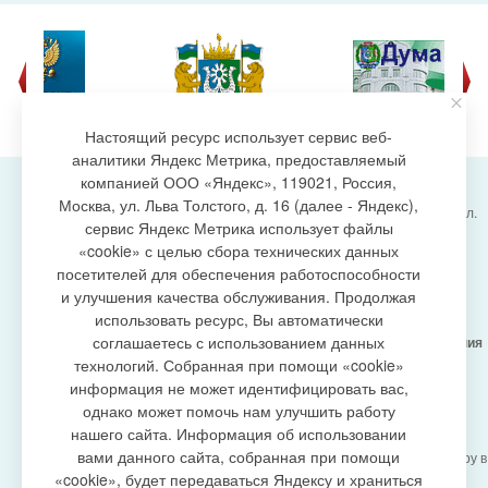
Настоящий ресурс использует сервис веб-
аналитики Яндекс Метрика, предоставляемый
компанией ООО «Яндекс», 119021, Россия,
Москва, ул. Льва Толстого, д. 16 (далее - Яндекс),
Администрация городского поселения Излучинск, ул.
сервис Яндекс Метрика использует файлы
Энергетиков, 6, пгт. Излучинск, Нижневартовский
создание сайта
«cookie» с целью сбора технических данных
район,
Ханты-Мансийский автономный округ-Югра
посетителей для обеспечения работоспособности
(Тюменская область), 628634
и улучшения качества обслуживания. Продолжая
Сетевое издание
https://www.gp-izluchinsk.ru
использовать ресурс, Вы автоматически
16+
соглашаетесь с использованием данных
Учредитель -
Администрация городского поселения
Излучинск
технологий. Собранная при помощи «cookie»
Главный редактор -
Бурич Денис Ярославович
информация не может идентифицировать вас,
Телефон/факс:
(3466) 28-13-77
, e-mail:
однако может помочь нам улучшить работу
admizl@rambler.ru
нашего сайта. Информация об использовании
Сетевое издание
https://www.gp-izluchinsk.ru
вами данного сайта, собранная при помощи
зарегистрировано Федеральной службой по надзору в
сфере связи,
«cookie», будет передаваться Яндексу и храниться