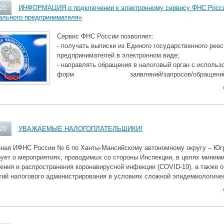
020
ИНФОРМАЦИЯ о подключении к электронному сервису ФНС Росси
ального предпринимателя»
Сервис ФНС России позволяет:
- получать выписки из Единого государственного рее
предпринимателей в электронном виде;
- направлять обращения в налоговый орган с использ
форм заявлений/запросов/обращений
020
УВАЖАЕМЫЕ НАЛОГОПЛАТЕЛЬЩИКИ!
ная ИФНС России № 6 по Ханты-Мансийскому автономному округу – Югре
ет о мероприятиях, проводимых со стороны Инспекции, в целях миними
ения и распространения коронавирусной инфекции (COVID-19), а также о
ий налогового администрирования в условиях сложной эпидемиологичес