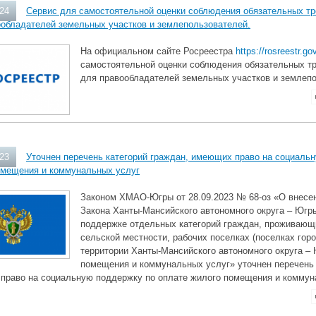
024
Сервис для самостоятельной оценки соблюдения обязательных тр
ообладателей земельных участков и землепользователей.
На официальном сайте Росреестра
https://rosreestr.gov
самостоятельной оценки соблюдения обязательных т
для правообладателей земельных участков и землеп
023
Уточнен перечень категорий граждан, имеющих право на социаль
омещения и коммунальных услуг
Законом ХМАО-Югры от 28.09.2023 № 68-оз «О внесен
Закона Ханты-Мансийского автономного округа – Югр
поддержке отдельных категорий граждан, проживающ
сельской местности, рабочих поселках (поселках горо
территории Ханты-Мансийского автономного округа – 
помещения и коммунальных услуг» уточнен перечень 
право на социальную поддержку по оплате жилого помещения и коммун