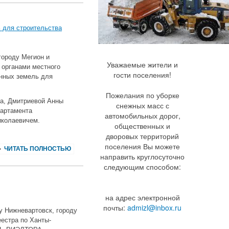
 для строительства
городу Мегион и
Уважаемые жители и
 органами местного
гости поселения!
нных земель для
Пожелания по уборке
ла, Дмитриевой Анны
снежных масс с
партамента
автомобильных дорог,
иколаевичем.
общественных и
дворовых территорий
поселения Вы можете
ЧИТАТЬ ПОЛНОСТЬЮ
направить круглосуточно
следующим способом:
на адрес электронной
почты:
admizl@inbox.ru
у Нижневартовск, городу
естра по Ханты-