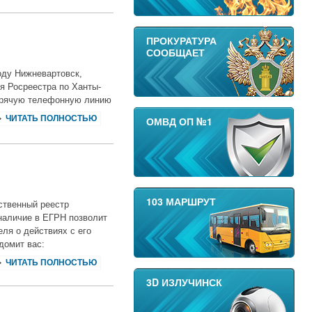
ПРОКУРАТУРА
СООБЩАЕТ
оду Нижневартовск,
я Росреестра по Ханты-
орячую телефонную линию
ЧИТАТЬ ПОЛНОСТЬЮ
ОМВД ОП №1
103 МАРШРУТ
ственный реестр
наличие в ЕГРН позволит
ля о действиях с его
домит вас:
ЧИТАТЬ ПОЛНОСТЬЮ
3D ИЗЛУЧИНСК