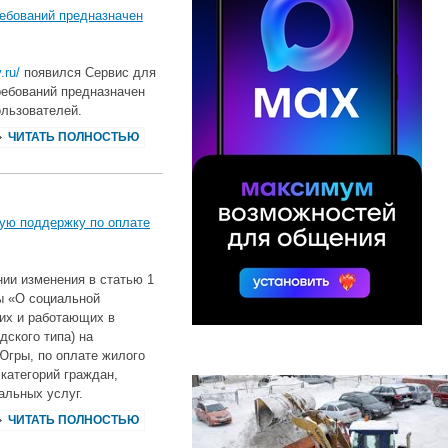
ебований предназначен
.ru/
появился Сервис для
ребований предназначен
ользователей.
ЧИТАТЬ ПОЛНОСТЬЮ
ную поддержку по оплате
ии изменения в статью 1
ы «О социальной
их и работающих в
дского типа) на
Югры, по оплате жилого
категорий граждан,
альных услуг.
ЧИТАТЬ ПОЛНОСТЬЮ