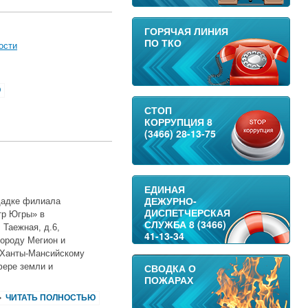
ГОРЯЧАЯ ЛИНИЯ
ПО ТКО
ости
Ю
СТОП
КОРРУПЦИЯ 8
(3466) 28-13-75
ЕДИНАЯ
ДЕЖУРНО-
ощадке филиала
ДИСПЕТЧЕРСКАЯ
тр Югры» в
СЛУЖБА 8 (3466)
 Таежная, д.6,
41-13-34
ороду Мегион и
 Ханты-Мансийскому
фере земли и
СВОДКА О
ПОЖАРАХ
ЧИТАТЬ ПОЛНОСТЬЮ