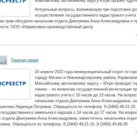
Мансийскому автономному округу-Югре прошел «ДЕ
Актуальные вопросы, возникающие при подготовке до
осуществления государственного кадастрового учета 
ии прав обсудили начальник отдела Дмитриева Анна Александровна и п
ости: ООО «Нормативно-производственный центр
022
Горячая линия
15 апреля 2022 года межмуниципальный отдел по гор
городу Мегион и Нижневартовскому району Управлени
Мансийскому автономному округу – Югре проводит г
линию: - по вопросам государственной регистрации пр
кадастрового учета с 10 часов до 13 часов. На вопро
начальник отдела Дмитриева Анна Александровна, з
шелева Надежда Петровна. Обращаться по телефону: 8 (3466) 46-21-10, 8 
государственного земельного надзора с 14 часов до 17 часов. На вопро
к отдела Дмитриева Анна Александровна, заместитель начальника отд
овна. Обращаться по телефону: 8 (3466) 46-21-10, 8 (3466) 45-66-30