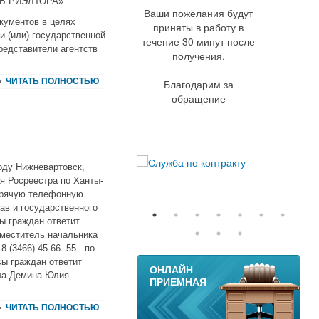
НЬ РИЭЛТОРА».
Ваши пожелания будут
кументов в целях
приняты в работу в
и (или) государственной
течение 30 минут после
редставители агентств
получения.
ЧИТАТЬ ПОЛНОСТЬЮ
Благодарим за
обращение
оду Нижневартовск,
я Росреестра по Ханты-
орячую телефонную
ав и государственного
сы граждан ответит
аместитель начальника
(3466) 45-66- 55 - по
11
сы граждан ответит
ОНЛАЙН
ела Демина Юлия
ПРИЕМНАЯ
ЧИТАТЬ ПОЛНОСТЬЮ