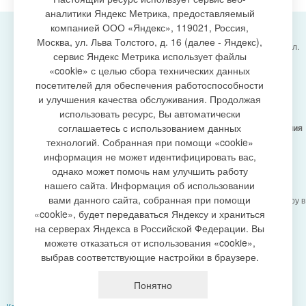
аналитики Яндекс Метрика, предоставляемый
компанией ООО «Яндекс», 119021, Россия,
Москва, ул. Льва Толстого, д. 16 (далее - Яндекс),
Администрация городского поселения Излучинск, ул.
сервис Яндекс Метрика использует файлы
Энергетиков, 6, пгт. Излучинск, Нижневартовский
создание сайта
«cookie» с целью сбора технических данных
район,
Ханты-Мансийский автономный округ-Югра
посетителей для обеспечения работоспособности
(Тюменская область), 628634
и улучшения качества обслуживания. Продолжая
Сетевое издание
https://www.gp-izluchinsk.ru
использовать ресурс, Вы автоматически
16+
соглашаетесь с использованием данных
Учредитель -
Администрация городского поселения
Излучинск
технологий. Собранная при помощи «cookie»
Главный редактор -
Бурич Денис Ярославович
информация не может идентифицировать вас,
Телефон/факс:
(3466) 28-13-77
, e-mail:
однако может помочь нам улучшить работу
admizl@rambler.ru
нашего сайта. Информация об использовании
Сетевое издание
https://www.gp-izluchinsk.ru
вами данного сайта, собранная при помощи
зарегистрировано Федеральной службой по надзору в
сфере связи,
«cookie», будет передаваться Яндексу и храниться
информационных технологий и массовых
на серверах Яндекса в Российской Федерации. Вы
коммуникаций (Роскомнадзор), регистрационный
можете отказаться от использования «cookie»,
номер СМИ
выбрав соответствующие настройки в браузере.
ЭЛ № ФС77-87353 от 27.04.2024
Политика оператора в отношении обработки
Понятно
персональных данных