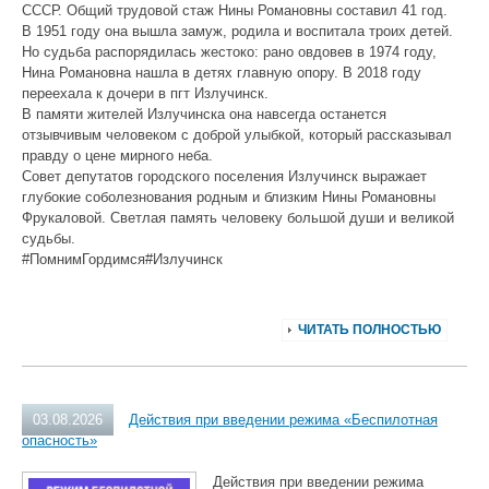
СССР. Общий трудовой стаж Нины Романовны составил 41 год.
В 1951 году она вышла замуж, родила и воспитала троих детей.
Но судьба распорядилась жестоко: рано овдовев в 1974 году,
Нина Романовна нашла в детях главную опору. В 2018 году
переехала к дочери в пгт Излучинск.
В памяти жителей Излучинска она навсегда останется
отзывчивым человеком с доброй улыбкой, который рассказывал
правду о цене мирного неба.
Совет депутатов городского поселения Излучинск выражает
глубокие соболезнования родным и близким Нины Романовны
Фрукаловой. Светлая память человеку большой души и великой
судьбы.
#ПомнимГордимся#Излучинск
ЧИТАТЬ ПОЛНОСТЬЮ
03.08.2026
Действия при введении режима «Беспилотная
опасность»
Действия при введении режима