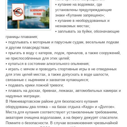
• купание на водоемах, где
установлены предупреждающие
знаки «Купание запрещено»;
• купание в необорудованных и
незнакомых местах;
• заплывать за буйки, обозначающие
границы плавания;
• подплывать к моторным и парусным судам, весельным лодкам
и другим плавсредствам;
• прыгать в воду с катеров, лодок, причалов, а также сооружений,
не приспособленных для этих целей;
• купаться в состоянии алкогольного опьянения;
• играть с мячом и проводить спортивные игры в не отведенных
для этих целей местах, а также допускать в воде шалости,
связанные с нырянием и захватом купающихся;
• подавать крики ложной тревоги;
• плавать на досках, бревнах, лежаках, автомобильных камерах и
надувных матрацах.
В Нижневартовском районе для безопасного купания
оборудованы два пляжа – на базах отдыха «Кедр» и «Долгое».
Места для купания соответствуют установленным требованиям,
акватория очищена водолазами, а на берегу дежурят спасатели.
Помните о безопасности. В случае возникновения чрезвычайной