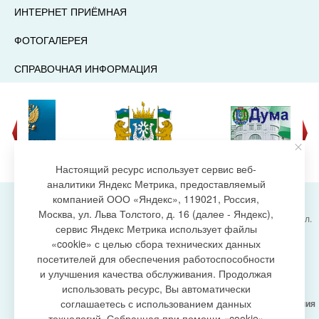
ИНТЕРНЕТ ПРИЁМНАЯ
ФОТОГАЛЕРЕЯ
СПРАВОЧНАЯ ИНФОРМАЦИЯ
Настоящий ресурс использует сервис веб-
аналитики Яндекс Метрика, предоставляемый
компанией ООО «Яндекс», 119021, Россия,
Москва, ул. Льва Толстого, д. 16 (далее - Яндекс),
Администрация городского поселения Излучинск, ул.
сервис Яндекс Метрика использует файлы
Энергетиков, 6, пгт. Излучинск, Нижневартовский
создание сайта
«cookie» с целью сбора технических данных
район,
Ханты-Мансийский автономный округ-Югра
посетителей для обеспечения работоспособности
(Тюменская область), 628634
и улучшения качества обслуживания. Продолжая
Сетевое издание
https://www.gp-izluchinsk.ru
использовать ресурс, Вы автоматически
16+
соглашаетесь с использованием данных
Учредитель -
Администрация городского поселения
Излучинск
технологий. Собранная при помощи «cookie»