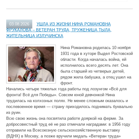
03.08.2026
УШЛА ИЗ ЖИЗНИ НИНА РОМАНОВНА
ФРУКАЛОВА – ВЕТЕРАН ТРУДА, ТРУЖЕНИЦА ТЫЛА,
ЖИТЕЛЬНИЦА ИЗЛУЧИНСКА
Нина Романовна родилась 10 ноября
1931 года в хуторе Выдел Ростовской
области. Когда началась война, ей
исполнилось всего десять лет. Она
была старшей из четверых детей,
рядом жила бабушка, а отец ушел на
фронт.
Начались четыре тяжелых года работы под лозунгом «Всё для
фронта! Всё для Победы». Совсем юной девчонкой Нина
трудилась на колхозных полях. Не менее сложным оказалось и
послевоенное время — страну приходилось поднимать буквально
из руин.
Всю свою жизнь она посвятила работе дояркой на ферме. За
добросовестный труд её не раз отмечали наградами: в 1956 году
отправили на Всесоюзную сельскохозяйственную выставку
(ВДНХ) в Москву, а позже вручили медаль «Ветеран труда»