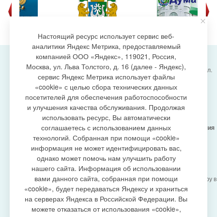
Настоящий ресурс использует сервис веб-
аналитики Яндекс Метрика, предоставляемый
компанией ООО «Яндекс», 119021, Россия,
Москва, ул. Льва Толстого, д. 16 (далее - Яндекс),
Администрация городского поселения Излучинск, ул.
сервис Яндекс Метрика использует файлы
Энергетиков, 6, пгт. Излучинск, Нижневартовский
создание сайта
«cookie» с целью сбора технических данных
район,
Ханты-Мансийский автономный округ-Югра
посетителей для обеспечения работоспособности
(Тюменская область), 628634
и улучшения качества обслуживания. Продолжая
Сетевое издание
https://www.gp-izluchinsk.ru
использовать ресурс, Вы автоматически
16+
соглашаетесь с использованием данных
Учредитель -
Администрация городского поселения
Излучинск
технологий. Собранная при помощи «cookie»
Главный редактор -
Бурич Денис Ярославович
информация не может идентифицировать вас,
Телефон/факс:
(3466) 28-13-77
, e-mail:
однако может помочь нам улучшить работу
admizl@rambler.ru
нашего сайта. Информация об использовании
Сетевое издание
https://www.gp-izluchinsk.ru
вами данного сайта, собранная при помощи
зарегистрировано Федеральной службой по надзору в
сфере связи,
«cookie», будет передаваться Яндексу и храниться
информационных технологий и массовых
на серверах Яндекса в Российской Федерации. Вы
коммуникаций (Роскомнадзор), регистрационный
можете отказаться от использования «cookie»,
номер СМИ