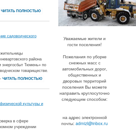
ЧИТАТЬ ПОЛНОСТЬЮ
ние садоводческого
Уважаемые жители и
гости поселения!
 жительницы
Пожелания по уборке
жневартовского района
снежных масс с
м энергосбыт Тюмень» по
автомобильных дорог,
оводческом товариществе.
общественных и
ЧИТАТЬ ПОЛНОСТЬЮ
дворовых территорий
поселения Вы можете
направить круглосуточно
следующим способом:
 физической культуры и
на адрес электронной
оверка в сфере
почты:
admizl@inbox.ru
ономном учреждении