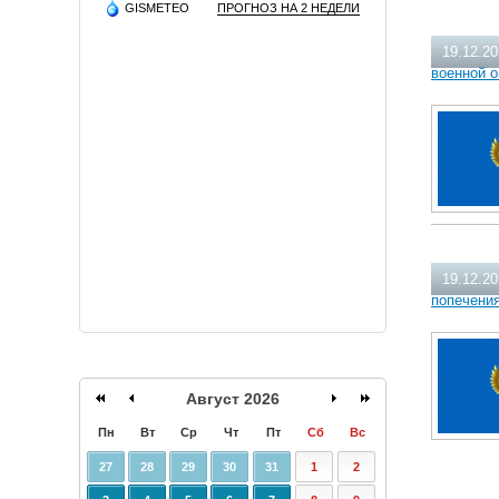
GISMETEO
ПРОГНОЗ НА 2 НЕДЕЛИ
19.12.2
военной 
19.12.2
попечени
Август 2026
Пн
Вт
Ср
Чт
Пт
Сб
Вс
27
28
29
30
31
1
2