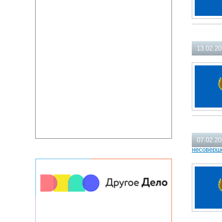
13.02.2
07.02.2
несоверш