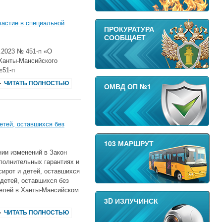
астие в специальной
ПРОКУРАТУРА
СООБЩАЕТ
.2023 № 451-п «О
 Ханты-Мансийского
№51-п
ЧИТАТЬ ПОЛНОСТЬЮ
ОМВД ОП №1
етей, оставшихся без
103 МАРШРУТ
ии изменений в Закон
полнительных гарантиях и
ирот и детей, оставшихся
 детей, оставшихся без
телей в Ханты-Мансийском
3D ИЗЛУЧИНСК
ЧИТАТЬ ПОЛНОСТЬЮ