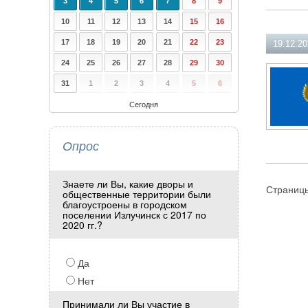
3
4
5
6
7
8
9
10
11
12
13
14
15
16
17
18
19
20
21
22
23
19.12.2
24
25
26
27
28
29
30
31
1
2
3
4
5
6
Сегодня
Опрос
Знаете ли Вы, какие дворы и
Страниц
общественные территории были
благоустроены в городском
поселении Излучинск с 2017 по
2020 гг.?
Да
Нет
Принимали ли Вы участие в