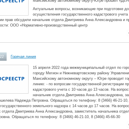
Мансийскому автономному округу-Югре прошел «ДЕ
Актуальные вопросы, возникающие при подготовке до
осуществления государственного кадастрового учета 
ии прав обсудили начальник отдела Дмитриева Анна Александровна и п
ости: ООО «Нормативно-производственный центр
022
Горячая линия
15 апреля 2022 года межмуниципальный отдел по гор
городу Мегион и Нижневартовскому району Управлени
Мансийскому автономному округу – Югре проводит г
линию: - по вопросам государственной регистрации пр
кадастрового учета с 10 часов до 13 часов. На вопро
начальник отдела Дмитриева Анна Александровна, з
шелева Надежда Петровна. Обращаться по телефону: 8 (3466) 46-21-10, 8 
государственного земельного надзора с 14 часов до 17 часов. На вопро
к отдела Дмитриева Анна Александровна, заместитель начальника отд
овна. Обращаться по телефону: 8 (3466) 46-21-10, 8 (3466) 45-66-30