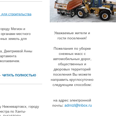
 для строительства
городу Мегион и
Уважаемые жители и
 органами местного
гости поселения!
нных земель для
Пожелания по уборке
ла, Дмитриевой Анны
снежных масс с
партамента
автомобильных дорог,
иколаевичем.
общественных и
дворовых территорий
поселения Вы можете
ЧИТАТЬ ПОЛНОСТЬЮ
направить круглосуточно
следующим способом:
на адрес электронной
почты:
admizl@inbox.ru
у Нижневартовск, городу
естра по Ханты-