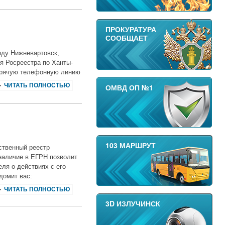
ПРОКУРАТУРА
СООБЩАЕТ
оду Нижневартовск,
я Росреестра по Ханты-
орячую телефонную линию
ЧИТАТЬ ПОЛНОСТЬЮ
ОМВД ОП №1
103 МАРШРУТ
ственный реестр
наличие в ЕГРН позволит
ля о действиях с его
домит вас:
ЧИТАТЬ ПОЛНОСТЬЮ
3D ИЗЛУЧИНСК