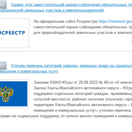
024
Сервис для самостоятельной оценки соблюдения обязательных тр
ообладателей земельных участков и землепользователей.
На официальном сайте Росреестра
https://rosreestr.gov
самостоятельной оценки соблюдения обязательных т
для правообладателей земельных участков и землеп
023
Уточнен перечень категорий граждан, имеющих право на социаль
омещения и коммунальных услуг
Законом ХМАО-Югры от 28.09.2023 № 68-оз «О внесен
Закона Ханты-Мансийского автономного округа – Югр
поддержке отдельных категорий граждан, проживающ
сельской местности, рабочих поселках (поселках горо
территории Ханты-Мансийского автономного округа – 
помещения и коммунальных услуг» уточнен перечень 
право на социальную поддержку по оплате жилого помещения и коммун