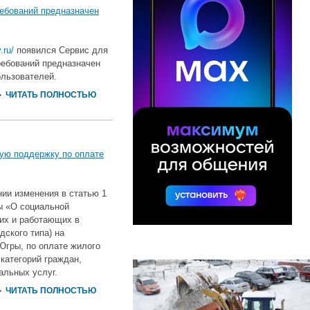
ебований предназначен
.ru/
появился Сервис для
ребований предназначен
ользователей.
ЧИТАТЬ ПОЛНОСТЬЮ
ную поддержку по оплате
ии изменения в статью 1
ы «О социальной
их и работающих в
дского типа) на
Югры, по оплате жилого
категорий граждан,
альных услуг.
ЧИТАТЬ ПОЛНОСТЬЮ