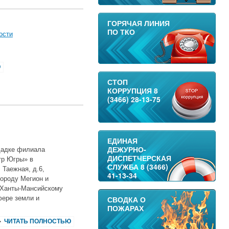
ГОРЯЧАЯ ЛИНИЯ
ПО ТКО
ости
Ю
СТОП
КОРРУПЦИЯ 8
(3466) 28-13-75
ЕДИНАЯ
ДЕЖУРНО-
ощадке филиала
ДИСПЕТЧЕРСКАЯ
тр Югры» в
СЛУЖБА 8 (3466)
 Таежная, д.6,
41-13-34
ороду Мегион и
 Ханты-Мансийскому
фере земли и
СВОДКА О
ПОЖАРАХ
ЧИТАТЬ ПОЛНОСТЬЮ