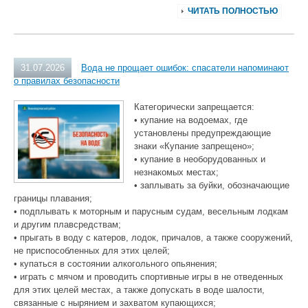
ЧИТАТЬ ПОЛНОСТЬЮ
31.07.2026
Вода не прощает ошибок: спасатели напоминают
о правилах безопасности
Категорически запрещается:
• купание на водоемах, где
установлены предупреждающие
знаки «Купание запрещено»;
• купание в необорудованных и
незнакомых местах;
• заплывать за буйки, обозначающие
границы плавания;
• подплывать к моторным и парусным судам, весельным лодкам
и другим плавсредствам;
• прыгать в воду с катеров, лодок, причалов, а также сооружений,
не приспособленных для этих целей;
• купаться в состоянии алкогольного опьянения;
• играть с мячом и проводить спортивные игры в не отведенных
для этих целей местах, а также допускать в воде шалости,
связанные с нырянием и захватом купающихся;