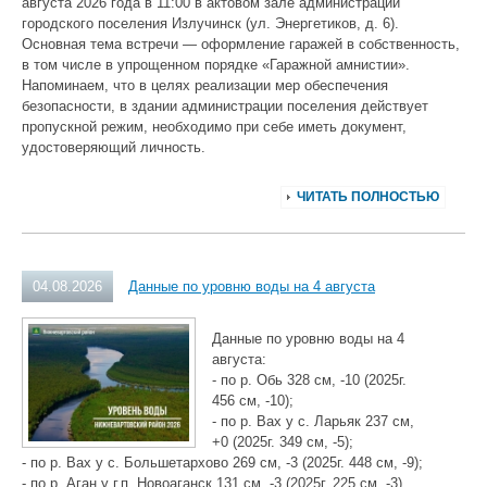
августа 2026 года в 11:00 в актовом зале администрации
городского поселения Излучинск (ул. Энергетиков, д. 6).
Основная тема встречи — оформление гаражей в собственность,
в том числе в упрощенном порядке «Гаражной амнистии».
Напоминаем, что в целях реализации мер обеспечения
безопасности, в здании администрации поселения действует
пропускной режим, необходимо при себе иметь документ,
удостоверяющий личность.
ЧИТАТЬ ПОЛНОСТЬЮ
04.08.2026
Данные по уровню воды на 4 августа
Данные по уровню воды на 4
августа:
- по р. Обь 328 см, -10 (2025г.
456 см, -10);
- по р. Вах у с. Ларьяк 237 см,
+0 (2025г. 349 см, -5);
- по р. Вах у с. Большетархово 269 см, -3 (2025г. 448 см, -9);
- по р. Аган у г.п. Новоаганск 131 см, -3 (2025г. 225 см, -3).