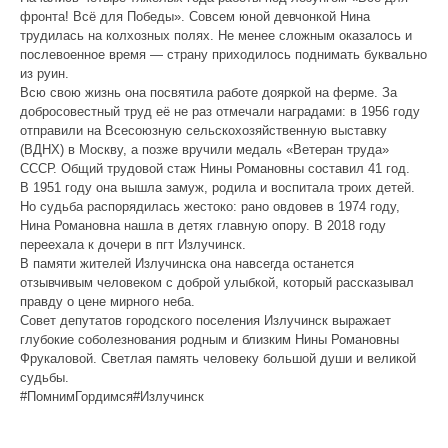
фронта! Всё для Победы». Совсем юной девчонкой Нина
трудилась на колхозных полях. Не менее сложным оказалось и
послевоенное время — страну приходилось поднимать буквально
из руин.
Всю свою жизнь она посвятила работе дояркой на ферме. За
добросовестный труд её не раз отмечали наградами: в 1956 году
отправили на Всесоюзную сельскохозяйственную выставку
(ВДНХ) в Москву, а позже вручили медаль «Ветеран труда»
СССР. Общий трудовой стаж Нины Романовны составил 41 год.
В 1951 году она вышла замуж, родила и воспитала троих детей.
Но судьба распорядилась жестоко: рано овдовев в 1974 году,
Нина Романовна нашла в детях главную опору. В 2018 году
переехала к дочери в пгт Излучинск.
В памяти жителей Излучинска она навсегда останется
отзывчивым человеком с доброй улыбкой, который рассказывал
правду о цене мирного неба.
Совет депутатов городского поселения Излучинск выражает
глубокие соболезнования родным и близким Нины Романовны
Фрукаловой. Светлая память человеку большой души и великой
судьбы.
#ПомнимГордимся#Излучинск