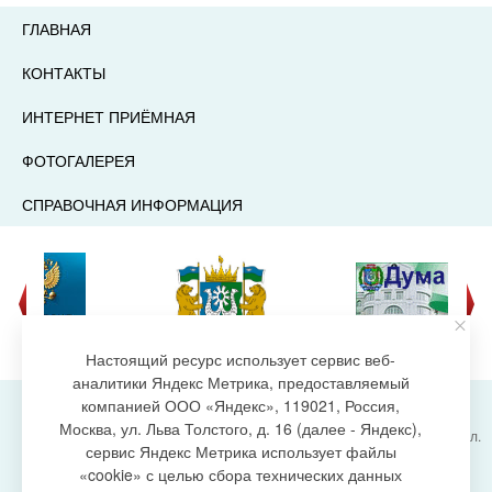
ГЛАВНАЯ
КОНТАКТЫ
ИНТЕРНЕТ ПРИЁМНАЯ
ФОТОГАЛЕРЕЯ
СПРАВОЧНАЯ ИНФОРМАЦИЯ
Настоящий ресурс использует сервис веб-
аналитики Яндекс Метрика, предоставляемый
компанией ООО «Яндекс», 119021, Россия,
Москва, ул. Льва Толстого, д. 16 (далее - Яндекс),
Администрация городского поселения Излучинск, ул.
сервис Яндекс Метрика использует файлы
Энергетиков, 6, пгт. Излучинск, Нижневартовский
создание сайта
«cookie» с целью сбора технических данных
район,
Ханты-Мансийский автономный округ-Югра