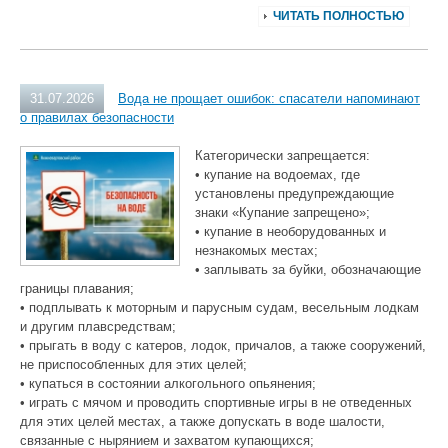
ЧИТАТЬ ПОЛНОСТЬЮ
31.07.2026
Вода не прощает ошибок: спасатели напоминают
о правилах безопасности
Категорически запрещается:
• купание на водоемах, где
установлены предупреждающие
знаки «Купание запрещено»;
• купание в необорудованных и
незнакомых местах;
• заплывать за буйки, обозначающие
границы плавания;
• подплывать к моторным и парусным судам, весельным лодкам
и другим плавсредствам;
• прыгать в воду с катеров, лодок, причалов, а также сооружений,
не приспособленных для этих целей;
• купаться в состоянии алкогольного опьянения;
• играть с мячом и проводить спортивные игры в не отведенных
для этих целей местах, а также допускать в воде шалости,
связанные с нырянием и захватом купающихся;