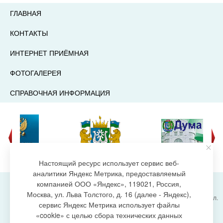
ГЛАВНАЯ
КОНТАКТЫ
ИНТЕРНЕТ ПРИЁМНАЯ
ФОТОГАЛЕРЕЯ
СПРАВОЧНАЯ ИНФОРМАЦИЯ
Настоящий ресурс использует сервис веб-
аналитики Яндекс Метрика, предоставляемый
компанией ООО «Яндекс», 119021, Россия,
Москва, ул. Льва Толстого, д. 16 (далее - Яндекс),
Администрация городского поселения Излучинск, ул.
сервис Яндекс Метрика использует файлы
Энергетиков, 6, пгт. Излучинск, Нижневартовский
создание сайта
«cookie» с целью сбора технических данных
район,
Ханты-Мансийский автономный округ-Югра