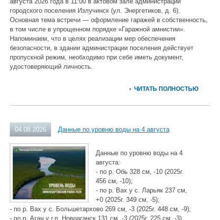
августа 2026 года в 11:00 в актовом зале администрации
городского поселения Излучинск (ул. Энергетиков, д. 6).
Основная тема встречи — оформление гаражей в собственность,
в том числе в упрощенном порядке «Гаражной амнистии».
Напоминаем, что в целях реализации мер обеспечения
безопасности, в здании администрации поселения действует
пропускной режим, необходимо при себе иметь документ,
удостоверяющий личность.
ЧИТАТЬ ПОЛНОСТЬЮ
04.08.2026
Данные по уровню воды на 4 августа
Данные по уровню воды на 4
августа:
- по р. Обь 328 см, -10 (2025г.
456 см, -10);
- по р. Вах у с. Ларьяк 237 см,
+0 (2025г. 349 см, -5);
- по р. Вах у с. Большетархово 269 см, -3 (2025г. 448 см, -9);
- по р. Аган у г.п. Новоаганск 131 см, -3 (2025г. 225 см, -3).