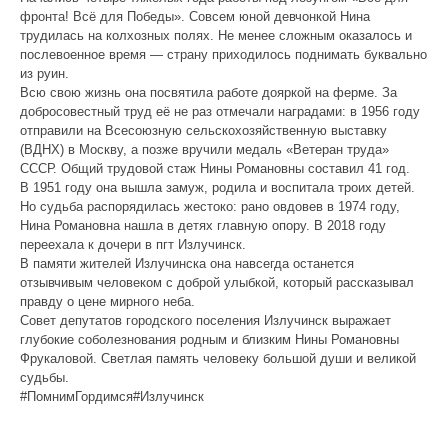
фронта! Всё для Победы». Совсем юной девчонкой Нина
трудилась на колхозных полях. Не менее сложным оказалось и
послевоенное время — страну приходилось поднимать буквально
из руин.
Всю свою жизнь она посвятила работе дояркой на ферме. За
добросовестный труд её не раз отмечали наградами: в 1956 году
отправили на Всесоюзную сельскохозяйственную выставку
(ВДНХ) в Москву, а позже вручили медаль «Ветеран труда»
СССР. Общий трудовой стаж Нины Романовны составил 41 год.
В 1951 году она вышла замуж, родила и воспитала троих детей.
Но судьба распорядилась жестоко: рано овдовев в 1974 году,
Нина Романовна нашла в детях главную опору. В 2018 году
переехала к дочери в пгт Излучинск.
В памяти жителей Излучинска она навсегда останется
отзывчивым человеком с доброй улыбкой, который рассказывал
правду о цене мирного неба.
Совет депутатов городского поселения Излучинск выражает
глубокие соболезнования родным и близким Нины Романовны
Фрукаловой. Светлая память человеку большой души и великой
судьбы.
#ПомнимГордимся#Излучинск