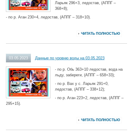
Ларьяк 296+3, ледостав, (АППГ –
368+8);
- по р. Аган 230+4, ледостав, (АППГ – 318+10).
ЧИТАТЬ ПОЛНОСТЬЮ
03.05.2023
Данные по уровню воды на 03.05.2023
- по р. Обь 363+10 ледостав, вода на
льду, забереги, (АППГ – 658+33);
- по р. Вах у с. Ларьяк 291+0,
ледостав, (АППГ – 338+12);
- по р. Аган 223+2, ледостав, (АППГ –
295+15).
ЧИТАТЬ ПОЛНОСТЬЮ