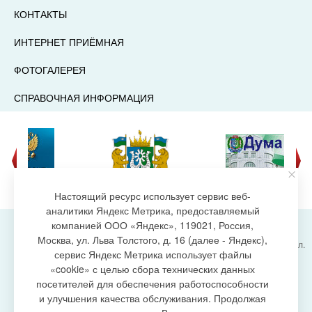
КОНТАКТЫ
ИНТЕРНЕТ ПРИЁМНАЯ
ФОТОГАЛЕРЕЯ
СПРАВОЧНАЯ ИНФОРМАЦИЯ
Настоящий ресурс использует сервис веб-
аналитики Яндекс Метрика, предоставляемый
компанией ООО «Яндекс», 119021, Россия,
Москва, ул. Льва Толстого, д. 16 (далее - Яндекс),
Администрация городского поселения Излучинск, ул.
сервис Яндекс Метрика использует файлы
Энергетиков, 6, пгт. Излучинск, Нижневартовский
создание сайта
«cookie» с целью сбора технических данных
район,
Ханты-Мансийский автономный округ-Югра
посетителей для обеспечения работоспособности
(Тюменская область), 628634
и улучшения качества обслуживания. Продолжая
Сетевое издание
https://www.gp-izluchinsk.ru