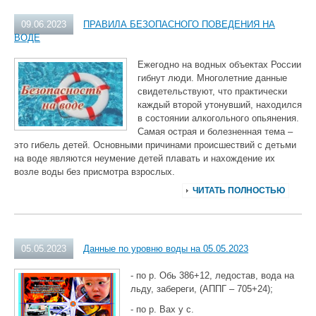
09.06.2023
ПРАВИЛА БЕЗОПАСНОГО ПОВЕДЕНИЯ НА
ВОДЕ
Ежегодно на водных объектах России
гибнут люди. Многолетние данные
свидетельствуют, что практически
каждый второй утонувший, находился
в состоянии алкогольного опьянения.
Самая острая и болезненная тема –
это гибель детей. Основными причинами происшествий с детьми
на воде являются неумение детей плавать и нахождение их
возле воды без присмотра взрослых.
ЧИТАТЬ ПОЛНОСТЬЮ
05.05.2023
Данные по уровню воды на 05.05.2023
- по р. Обь 386+12, ледостав, вода на
льду, забереги, (АППГ – 705+24);
- по р. Вах у с.