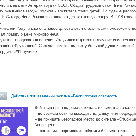
учили медаль «Ветеран труда» СССР. Общий трудовой стаж Нины Романо
ду она вышла замуж, родила и воспитала троих детей. Но судьба распо
 1974 году, Нина Романовна нашла в детях главную опору. В 2018 году п
к.
жителей Излучинска она навсегда останется отзывчивым человеком с д
ал правду о цене мирного неба.
утатов городского поселения Излучинск выражает глубокие соболезнов
ановны Фрукаловой. Светлая память человеку большой души и великой
ордимся#Излучинск
026
Действия при введении режима «Беспилотная опасность»
Действия при введении режима «Беспилотная опаснос
– по возможности не выходить на улицу и не подходит
– не покидать безопасное место до сигнала «Отбой б
Запрещено:
– трогать или перемещать обломки беспилотников;