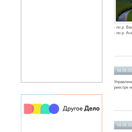
- по р. Ва
- по р. Аг
04.08.2
Управлени
реестре н
04.08.2