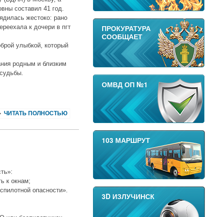
вны составил 41 год.
рядилась жестоко: рано
ереехала к дочери в пгт
ПРОКУРАТУРА
СООБЩАЕТ
оброй улыбкой, который
ания родным и близким
 судьбы.
ОМВД ОП №1
ЧИТАТЬ ПОЛНОСТЬЮ
103 МАРШРУТ
ть»:
ь к окнам;
еспилотной опасности».
3D ИЗЛУЧИНСК