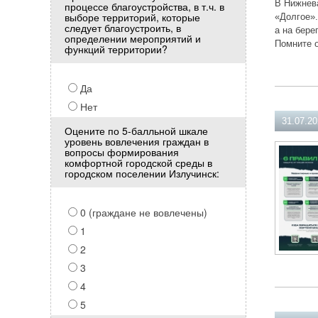
В Нижнева
процессе благоустройства, в т.ч. в
выборе территорий, которые
«Долгое».
следует благоустроить, в
а на бере
определении мероприятий и
Помните о
функций территории?
Да
Нет
31.07.2
Оцените по 5-балльной шкале
уровень вовлечения граждан в
вопросы формирования
комфортной городской среды в
городском поселении Излучинск:
0 (граждане не вовлечены)
1
2
3
4
5