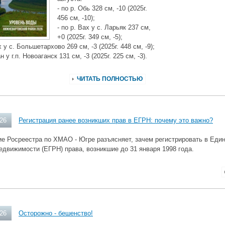
- по р. Обь 328 см, -10 (2025г.
456 см, -10);
- по р. Вах у с. Ларьяк 237 см,
+0 (2025г. 349 см, -5);
х у с. Большетархово 269 см, -3 (2025г. 448 см, -9);
ан у г.п. Новоаганск 131 см, -3 (2025г. 225 см, -3).
ЧИТАТЬ ПОЛНОСТЬЮ
026
Регистрация ранее возникших прав в ЕГРН: почему это важно?
е Росреестра по ХМАО - Югре разъясняет, зачем регистрировать в Еди
едвижимости (ЕГРН) права, возникшие до 31 января 1998 года.
026
Осторожно - бешенство!