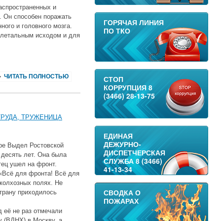
аспространенных и
. Он способен поражать
ГОРЯЧАЯ ЛИНИЯ
ного и головного мозга.
ПО ТКО
 летальным исходом и для
ЧИТАТЬ ПОЛНОСТЬЮ
СТОП
КОРРУПЦИЯ 8
(3466) 28-13-75
ТРУДА, ТРУЖЕНИЦА
ЕДИНАЯ
ДЕЖУРНО-
оре Выдел Ростовской
ДИСПЕТЧЕРСКАЯ
 десять лет. Она была
СЛУЖБА 8 (3466)
тец ушел на фронт.
41-13-34
«Всё для фронта! Всё для
колхозных полях. Не
СВОДКА О
трану приходилось
ПОЖАРАХ
 её не раз отмечали
 (ВДНХ) в Москву, а