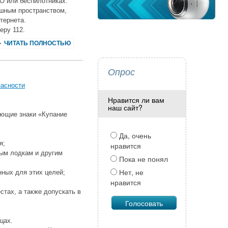
О или беспилотниках.
ушным пространством,
тернета.
еру 112.
ЧИТАТЬ ПОЛНОСТЬЮ
Опрос
пасности
Нравится ли вам
наш сайт?
ающие знаки «Купание
Да, очень
я;
нравится
ным лодкам и другим
Пока не понял
Нет, не
нных для этих целей;
нравится
стах, а также допускать в
цах.