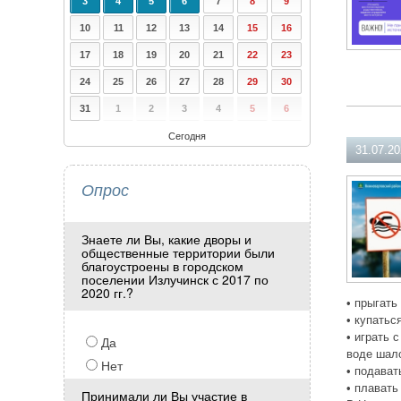
3
4
5
6
7
8
9
10
11
12
13
14
15
16
17
18
19
20
21
22
23
24
25
26
27
28
29
30
31
1
2
3
4
5
6
Сегодня
31.07.2
Опрос
Знаете ли Вы, какие дворы и
общественные территории были
благоустроены в городском
поселении Излучинск с 2017 по
2020 гг.?
• прыгать
• купатьс
• играть 
Да
воде шал
Нет
• подават
• плавать
Принимали ли Вы участие в