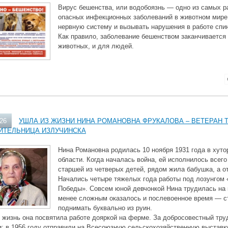
Вирус бешенства, или водобоязнь — одно из самых р
опасных инфекционных заболеваний в животном мире
нервную систему и вызывать нарушения в работе спин
Как правило, заболевание бешенством заканчивается
животных, и для людей.
026
УШЛА ИЗ ЖИЗНИ НИНА РОМАНОВНА ФРУКАЛОВА – ВЕТЕРАН 
ИТЕЛЬНИЦА ИЗЛУЧИНСКА
Нина Романовна родилась 10 ноября 1931 года в хут
области. Когда началась война, ей исполнилось всего
старшей из четверых детей, рядом жила бабушка, а о
Начались четыре тяжелых года работы под лозунгом 
Победы». Совсем юной девчонкой Нина трудилась на 
менее сложным оказалось и послевоенное время — с
поднимать буквально из руин.
жизнь она посвятила работе дояркой на ферме. За добросовестный труд
: в 1956 году отправили на Всесоюзную сельскохозяйственную выставку