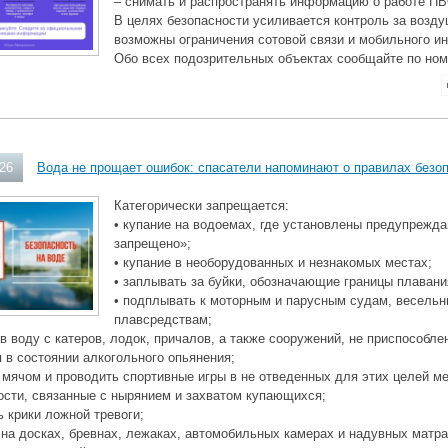
– снимать и распространять информацию о работе ПВ
В целях безопасности усиливается контроль за возд
возможны ограничения сотовой связи и мобильного ин
Обо всех подозрительных объектах сообщайте по ном
026
Вода не прощает ошибок: спасатели напоминают о правилах безо
Категорически запрещается:
• купание на водоемах, где установлены предупрежд
запрещено»;
• купание в необорудованных и незнакомых местах;
• заплывать за буйки, обозначающие границы плавани
• подплывать к моторным и парусным судам, весель
плавсредствам;
 в воду с катеров, лодок, причалов, а также сооружений, не приспособле
я в состоянии алкогольного опьянения;
с мячом и проводить спортивные игры в не отведенных для этих целей ме
ости, связанные с нырянием и захватом купающихся;
ь крики ложной тревоги;
 на досках, бревнах, лежаках, автомобильных камерах и надувных матра