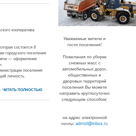
ского кооператива
Уважаемые жители и
гости поселения!
которая состоится 8
ции городского поселения
Пожелания по уборке
стречи — оформление
снежных масс с
».
автомобильных дорог,
министрации поселения
общественных и
щий личность.
дворовых территорий
поселения Вы можете
ЧИТАТЬ ПОЛНОСТЬЮ
направить круглосуточно
следующим способом:
на адрес электронной
почты:
admizl@inbox.ru