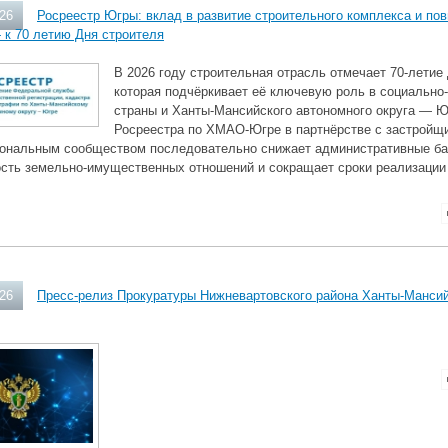
026
Росреестр Югры: вклад в развитие строительного комплекса и по
 к 70 летию Дня строителя
В 2026 году строительная отрасль отмечает 70‑летие
которая подчёркивает её ключевую роль в социально
страны и Ханты‑Мансийского автономного округа — Ю
Росреестра по ХМАО‑Югре в партнёрстве с застройщи
ональным сообществом последовательно снижает административные ба
ость земельно‑имущественных отношений и сокращает сроки реализации 
026
Пресс-релиз Прокуратуры Нижневартовского района Ханты-Мансий