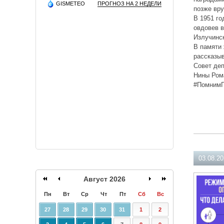
GISMETEO
ПРОГНОЗ НА 2 НЕДЕЛИ
позже вр
В 1951 го
овдовев в
Излучинс
В памяти 
рассказыв
Совет деп
Нины Ром
#ПомнимГ
03.08.2
Август 2026
Пн
Вт
Ср
Чт
Пт
Сб
Вс
27
28
29
30
31
1
2